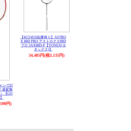
【4U5/4U6在庫有り】ASTRO
X 88D PRO アストロクス88D
プロ 3AX88D-P【YONEX(ヨ
ネックス)】
34,485円(税3,135円)
ャンで計
U 凌駕無
）【GO
)】
,100円)