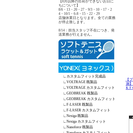
【8月以降の出荷ができないお日に
ちについて】
8/6・13・20・27・9/3・10・17・2
4・10/1・6-8・15・22・29
店舗休業日となります。全ての業務
が停止致します。
8/14：担当スタッフ不在につき、発
送業務が行えません。
∟
カスタムフィット完成品
【プ
∟
VOLTRAGE 既製品
測】T
∟
VOLTRAGE カスタムフィット
K F
∟
GEOBREAK 既製品
∟
GEOBREAK カスタムフィット
∟
F-LASER 既製品
∟
F-LASER カスタムフィット
∟
Nexiga 既製品
∟
Nexiga カスタムフィット
∟
Nanoforce 既製品
∟
Nanoforce カスタムフィット