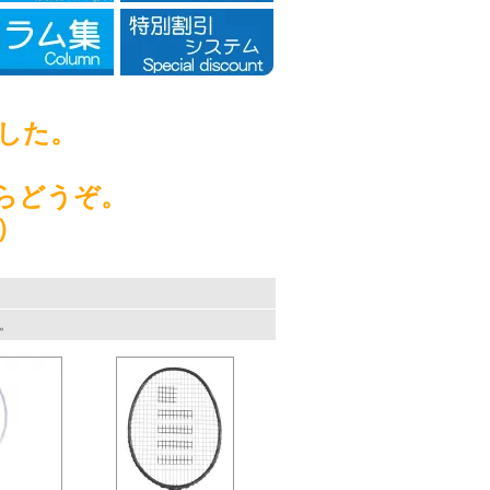
した。
らどうぞ。
）
す。