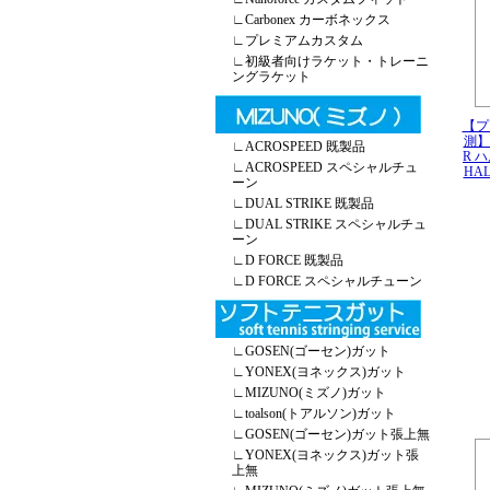
∟
Carbonex カーボネックス
∟
プレミアムカスタム
∟
初級者向けラケット・トレーニ
ングラケット
【プ
測】H
∟
ACROSPEED 既製品
R 
∟
ACROSPEED スペシャルチュ
HAL
ーン
∟
DUAL STRIKE 既製品
∟
DUAL STRIKE スペシャルチュ
ーン
∟
D FORCE 既製品
∟
D FORCE スペシャルチューン
∟
GOSEN(ゴーセン)ガット
∟
YONEX(ヨネックス)ガット
∟
MIZUNO(ミズノ)ガット
∟
toalson(トアルソン)ガット
∟
GOSEN(ゴーセン)ガット張上無
∟
YONEX(ヨネックス)ガット張
上無