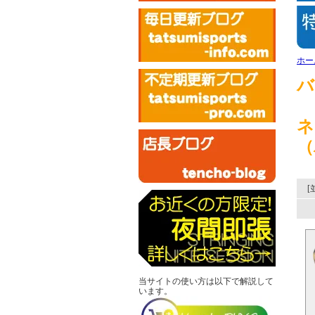
ホー
バ
ネ
（
[
当サイトの使い方は以下で解説して
います。