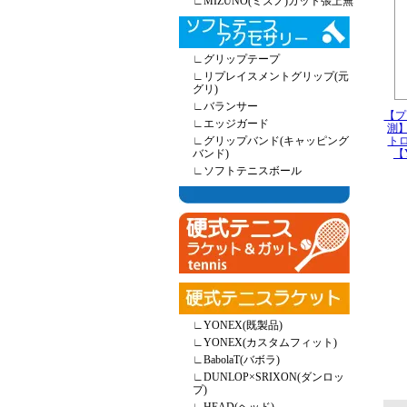
∟
MIZUNO(ミズノ)ガット張上無
∟
グリップテープ
∟
リプレイスメントグリップ(元
グリ)
∟
バランサー
【プ
∟
エッジガード
測】
∟
グリップバンド(キャッピング
トロ
バンド)
【
∟
ソフトテニスボール
∟
YONEX(既製品)
∟
YONEX(カスタムフィット)
∟
BabolaT(バボラ)
∟
DUNLOP×SRIXON(ダンロッ
プ)