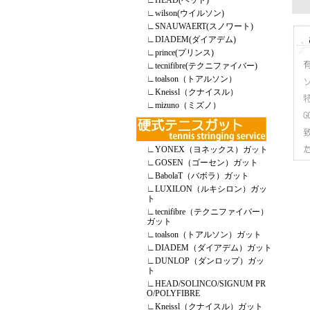
∟
HEAD(ヘッド)
∟
wilson(ウイルソン)
∟
SNAUWAERT(スノワート)
∟
DIADEM(ダイアデム)
∟
prince(プリンス)
∟
tecnifibre(テクニファイバー)
∟
toalson（トアルソン）
∟
Kneissl（クナイスル）
∟
mizuno（ミズノ）
∟
YONEX（ヨネックス）ガット
∟
GOSEN（ゴーセン）ガット
∟
BabolaT（バボラ）ガット
∟
LUXILON（ルキシロン）ガッ
ト
∟
tecnifibre（テクニファイバー）
ガット
∟
toalson（トアルソン）ガット
∟
DIADEM（ダイアデム）ガット
∟
DUNLOP（ダンロップ）ガッ
ト
∟
HEAD/SOLINCO/SIGNUM PR
O/POLYFIBRE
∟
Kneissl（クナイスル）ガット