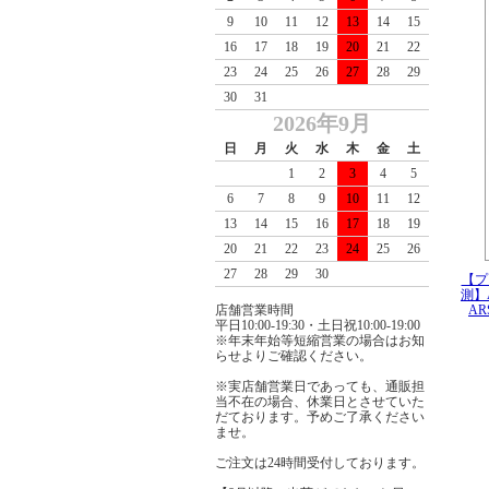
9
10
11
12
13
14
15
16
17
18
19
20
21
22
23
24
25
26
27
28
29
30
31
2026年9月
日
月
火
水
木
金
土
1
2
3
4
5
6
7
8
9
10
11
12
13
14
15
16
17
18
19
20
21
22
23
24
25
26
27
28
29
30
【プ
測】A
店舗営業時間
AR
平日10:00-19:30・土日祝10:00-19:00
※年末年始等短縮営業の場合はお知
らせよりご確認ください。
※実店舗営業日であっても、通販担
当不在の場合、休業日とさせていた
だております。予めご了承ください
ませ。
ご注文は24時間受付しております。