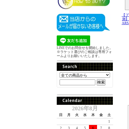
【プ
測】A
ARS
LINEでのお問合せを開始しました。
※ラケット選びのご相談は専用フォ
ームよりお願いいたします。
2026年8月
日
月
火
水
木
金
土
1
2
3
4
5
6
7
8