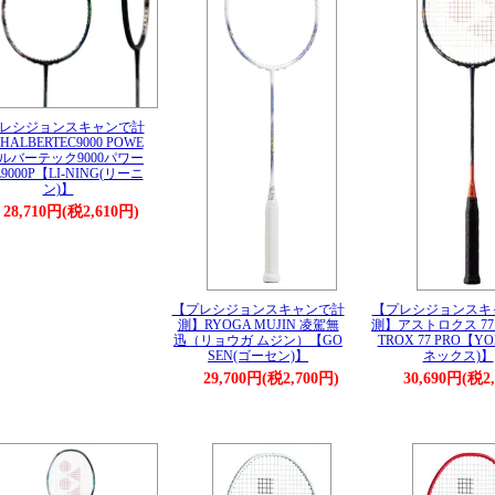
レシジョンスキャンで計
ALBERTEC9000 POWE
ハルバーテック9000パワー
9000P【LI-NING(リーニ
ン)】
28,710円(税2,610円)
【プレシジョンスキャンで計
【プレシジョンスキ
測】RYOGA MUJIN 凌駕無
測】アストロクス 77 
迅（リョウガ ムジン）【GO
TROX 77 PRO【Y
SEN(ゴーセン)】
ネックス)】
29,700円(税2,700円)
30,690円(税2