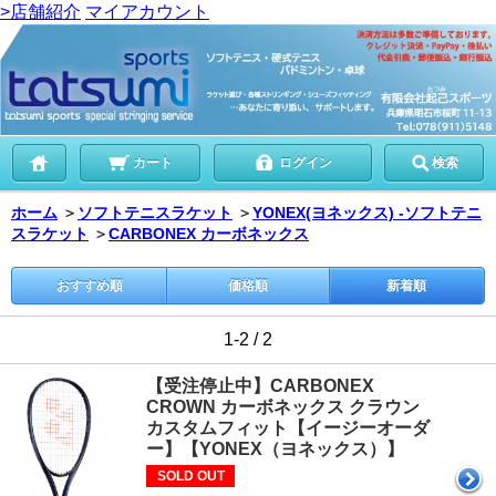
>店舗紹介
マイアカウント
カート
ログイン
検索
ホーム
＞
ソフトテニスラケット
＞
YONEX(ヨネックス) -ソフトテニ
スラケット
＞
CARBONEX カーボネックス
おすすめ順
価格順
新着順
1-2 / 2
【受注停止中】CARBONEX
CROWN カーボネックス クラウン
カスタムフィット【イージーオーダ
ー】【YONEX（ヨネックス）】
SOLD OUT