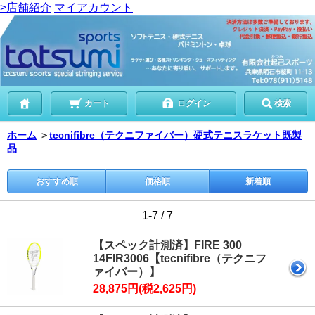
>店舗紹介
マイアカウント
カート
ログイン
検索
ホーム
＞
tecnifibre（テクニファイバー）硬式テニスラケット既製
品
おすすめ順
価格順
新着順
1-7 / 7
【スペック計測済】FIRE 300
14FIR3006【tecnifibre（テクニフ
ァイバー）】
28,875円(税2,625円)