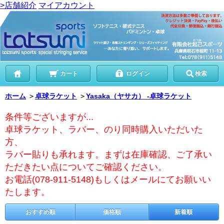
>店舗紹介
マイアカウント
カート
ログイン
検索
ホーム
＞
卓球ラケット
＞
Yasaka（ヤサカ） -卓球ラケット
条件等ございますが...
卓球ラケット、ラバー、のり同時購入いただいた
方、
ラバー貼りも承れます。まずは在庫確認、ご了承い
ただきたい点についてご確認ください。
お電話(078-911-5148)もしくはメールにてお願いい
たします。
おすすめ順
価格順
新着順