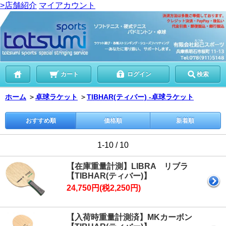
>店舗紹介
マイアカウント
カート
ログイン
検索
ホーム
＞
卓球ラケット
＞
TIBHAR(ティバー) -卓球ラケット
おすすめ順
価格順
新着順
1-10 / 10
【在庫重量計測】LIBRA リブラ
【TIBHAR(ティバー)】
24,750円(税2,250円)
【入荷時重量計測済】MKカーボン