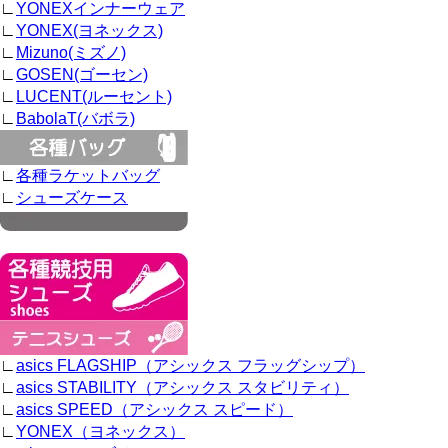
∟
YONEXインナーウェア
∟
YONEX(ヨネックス)
∟
Mizuno(ミズノ)
∟
GOSEN(ゴーセン)
∟
LUCENT(ルーセント)
∟
BabolaT(バボラ)
∟
各種ラケットバッグ
∟
シューズケース
∟
asics FLAGSHIP（アシックス フラッグシップ）
∟
asics STABILITY（アシックス スタビリティ）
∟
asics SPEED（アシックス スピード）
∟
YONEX（ヨネックス）