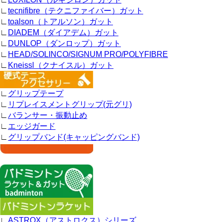
∟
tecnifibre（テクニファイバー）ガット
∟
toalson（トアルソン）ガット
∟
DIADEM（ダイアデム）ガット
∟
DUNLOP（ダンロップ）ガット
∟
HEAD/SOLINCO/SIGNUM PRO/POLYFIBRE
∟
Kneissl（クナイスル）ガット
∟
グリップテープ
∟
リプレイスメントグリップ(元グリ)
∟
バランサー・振動止め
∟
エッジガード
∟
グリップバンド(キャッピングバンド)
∟
ASTROX（アストロクス）シリーズ