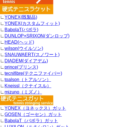
∟
YONEX(既製品)
∟
YONEX(カスタムフィット)
∟
BabolaT(バボラ)
∟
DUNLOP×SRIXON(ダンロップ)
∟
HEAD(ヘッド)
∟
wilson(ウイルソン)
∟
SNAUWAERT(スノワート)
∟
DIADEM(ダイアデム)
∟
prince(プリンス)
∟
tecnifibre(テクニファイバー)
∟
toalson（トアルソン）
∟
Kneissl（クナイスル）
∟
mizuno（ミズノ）
∟
YONEX（ヨネックス）ガット
∟
GOSEN（ゴーセン）ガット
∟
BabolaT（バボラ）ガット
∟
LUXILON（ルキシロン）ガット