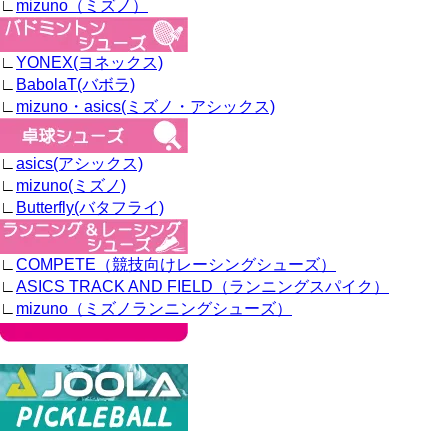
∟
mizuno（ミズノ）
∟
YONEX(ヨネックス)
∟
BabolaT(バボラ)
∟
mizuno・asics(ミズノ・アシックス)
∟
asics(アシックス)
∟
mizuno(ミズノ)
∟
Butterfly(バタフライ)
∟
COMPETE（競技向けレーシングシューズ）
∟
ASICS TRACK AND FIELD（ランニングスパイク）
∟
mizuno（ミズノランニングシューズ）