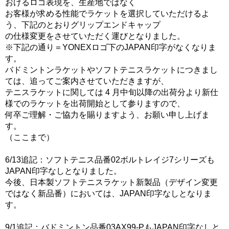
おけるロゴ表現を、生産地ではなく
お客様が求める性能でラケットを選択していただけるよ
う、下記のとおりグリップエンドキャップ
の仕様変更をさせていただく運びとなりました。
※下記の通り＝YONEXロゴ下のJAPAN印字がなくなりま
す。
バドミントンラケットやソフトテニスラケットにつきまし
ては、追ってご案内させていただきますが、
テニスラケットに関しては 4 月中旬以降の出荷分より新仕
様でのラケットを出荷開始として参りますので、
何卒ご理解・ご協力を賜りますよう、お願い申し上げま
す。
（ここまで）
6/13追記：ソフトテニス品番02ボルトレイジ7シリーズも
JAPAN印字なしとなりました。
今後、日本製ソフトテニスラケット新製品（デザイン変更
ではなく新品番）においては、JAPAN印字なしとなりま
す。
9/1追記：バドミントン品番03AX99-PもJAPAN印字なしと