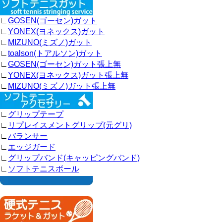
∟
GOSEN(ゴーセン)ガット
∟
YONEX(ヨネックス)ガット
∟
MIZUNO(ミズノ)ガット
∟
toalson(トアルソン)ガット
∟
GOSEN(ゴーセン)ガット張上無
∟
YONEX(ヨネックス)ガット張上無
∟
MIZUNO(ミズノ)ガット張上無
∟
グリップテープ
∟
リプレイスメントグリップ(元グリ)
∟
バランサー
∟
エッジガード
∟
グリップバンド(キャッピングバンド)
∟
ソフトテニスボール