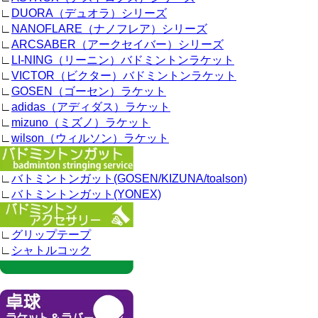
∟
DUORA（デュオラ）シリーズ
∟
NANOFLARE（ナノフレア）シリーズ
∟
ARCSABER（アークセイバー）シリーズ
∟
LI-NING（リーニン）バドミントンラケット
∟
VICTOR（ビクター）バドミントンラケット
∟
GOSEN（ゴーセン）ラケット
∟
adidas（アディダス）ラケット
∟
mizuno（ミズノ）ラケット
∟
wilson（ウィルソン）ラケット
∟
バトミントンガット(GOSEN/KIZUNA/toalson)
∟
バトミントンガット(YONEX)
∟
グリップテープ
∟
シャトルコック