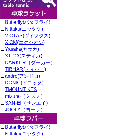
∟
Butterfly(バタフライ)
∟
Nittaku(ニッタク)
∟
VICTAS(ヴィクタス)
∟
XIOM(エクシオン)
∟
Yasaka(ヤサカ)
∟
STIGA(スティガ)
∟
DARKER（ダーカー）
∟
TIBHAR(ティバー)
∟
andro(アンドロ)
∟
DONIC(ドニック)
∟
TMOUNT KTS
∟
mizuno（ミズノ）
∟
SAN-EI（サンエイ）
∟
JOOLA（ヨーラ）
∟
Butterfly(バタフライ)
∟
Nittaku(ニッタク)