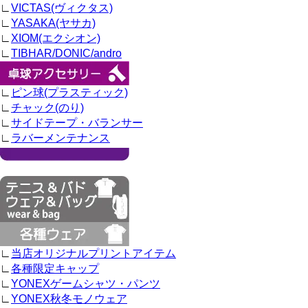
∟
VICTAS(ヴィクタス)
∟
YASAKA(ヤサカ)
∟
XIOM(エクシオン)
∟
TIBHAR/DONIC/andro
∟
ピン球(プラスティック)
∟
チャック(のり)
∟
サイドテープ・バランサー
∟
ラバーメンテナンス
∟
当店オリジナルプリントアイテム
∟
各種限定キャップ
∟
YONEXゲームシャツ・パンツ
∟
YONEX秋冬モノウェア