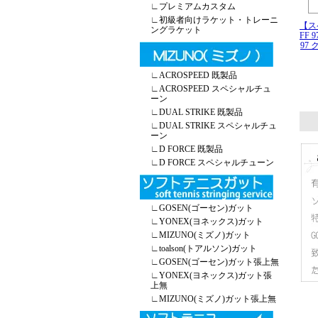
∟
プレミアムカスタム
∟
初級者向けラケット・トレーニ
【ス
ングラケット
FF 
97
∟
ACROSPEED 既製品
∟
ACROSPEED スペシャルチュ
ーン
∟
DUAL STRIKE 既製品
∟
DUAL STRIKE スペシャルチュ
ーン
∟
D FORCE 既製品
∟
D FORCE スペシャルチューン
∟
GOSEN(ゴーセン)ガット
∟
YONEX(ヨネックス)ガット
∟
MIZUNO(ミズノ)ガット
∟
toalson(トアルソン)ガット
∟
GOSEN(ゴーセン)ガット張上無
∟
YONEX(ヨネックス)ガット張
上無
∟
MIZUNO(ミズノ)ガット張上無