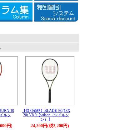
す。
RN 10
【特別価格】BLADE 98 (18X
（ウイルソ
20) V8.0【wilson（ウイルソ
ン）】
,000円)
24,200円(税2,200円)