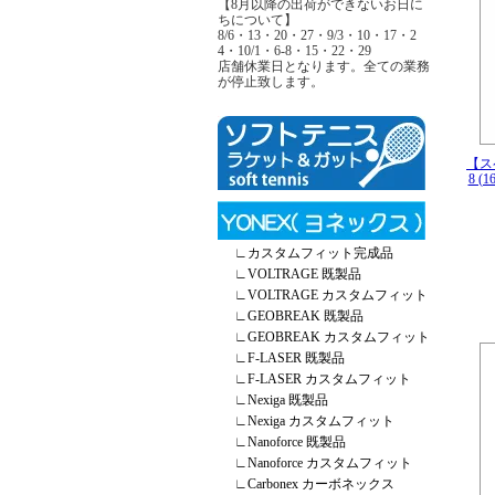
【8月以降の出荷ができないお日に
ちについて】
8/6・13・20・27・9/3・10・17・2
4・10/1・6-8・15・22・29
店舗休業日となります。全ての業務
が停止致します。
【ス
8 (
∟
カスタムフィット完成品
∟
VOLTRAGE 既製品
∟
VOLTRAGE カスタムフィット
∟
GEOBREAK 既製品
∟
GEOBREAK カスタムフィット
∟
F-LASER 既製品
∟
F-LASER カスタムフィット
∟
Nexiga 既製品
∟
Nexiga カスタムフィット
∟
Nanoforce 既製品
∟
Nanoforce カスタムフィット
∟
Carbonex カーボネックス