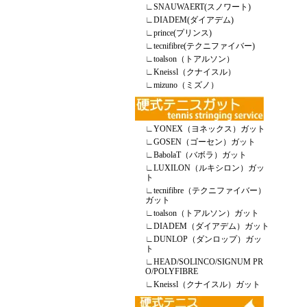
∟
SNAUWAERT(スノワート)
∟
DIADEM(ダイアデム)
∟
prince(プリンス)
∟
tecnifibre(テクニファイバー)
∟
toalson（トアルソン）
∟
Kneissl（クナイスル）
∟
mizuno（ミズノ）
∟
YONEX（ヨネックス）ガット
∟
GOSEN（ゴーセン）ガット
∟
BabolaT（バボラ）ガット
∟
LUXILON（ルキシロン）ガッ
ト
∟
tecnifibre（テクニファイバー）
ガット
∟
toalson（トアルソン）ガット
∟
DIADEM（ダイアデム）ガット
∟
DUNLOP（ダンロップ）ガッ
ト
∟
HEAD/SOLINCO/SIGNUM PR
O/POLYFIBRE
∟
Kneissl（クナイスル）ガット