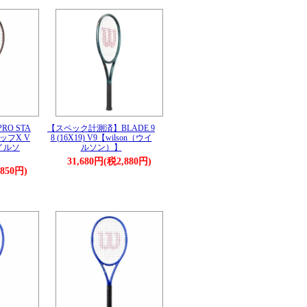
O STA
【スペック計測済】BLADE 9
タッフX V
8 (16X19) V9【wilson（ウイ
ウイルソ
ルソン）】
31,680円(税2,880円)
,850円)