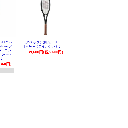
EFYER
【スペック計測済】RF 01
dition デ
【wilson（ウイルソン）】
V1 コン
39,600円(税3,600円)
ilson
）】
,360円)