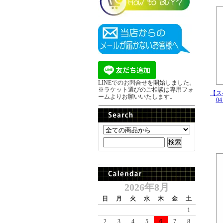
LINEでのお問合せを開始しました。
※ラケット選びのご相談は専用フォ
【ス
ームよりお願いいたします。
0
2026年8月
日
月
火
水
木
金
土
1
2
3
4
5
6
7
8