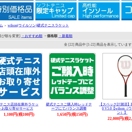
ム
wilson(ウイルソン)硬式テニスラケット
＞
並び順を変更]
・おすすめ順
・価格順
・新着順
全 [22] 商品中 [1-22] 商品を表示していま
テニス店頭在庫外ラケッ
硬式テニスご購入時レッドテ
【スペック計測済】BU
トお取り寄せサービス
ープにてバランス調整
0 V5.0【wilson
ン）】
1,100円(税100円)
1,650円(税150円)
22,000円(税2