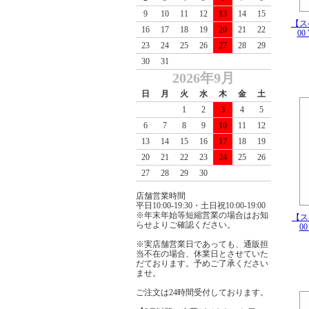
9
10
11
12
13
14
15
【ス
16
17
18
19
20
21
22
00
23
24
25
26
27
28
29
30
31
2026年9月
日
月
火
水
木
金
土
1
2
3
4
5
6
7
8
9
10
11
12
13
14
15
16
17
18
19
20
21
22
23
24
25
26
27
28
29
30
店舗営業時間
平日10:00-19:30・土日祝10:00-19:00
※年末年始等短縮営業の場合はお知
【ス
らせよりご確認ください。
0
※実店舗営業日であっても、通販担
当不在の場合、休業日とさせていた
だております。予めご了承ください
ませ。
ご注文は24時間受付しております。