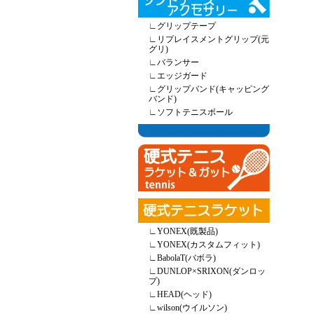
∟
グリップテープ
∟
リプレイスメントグリップ(元
グリ)
∟
バランサー
∟
エッジガード
∟
グリップバンド(キャッピング
バンド)
∟
ソフトテニスボール
∟
YONEX(既製品)
∟
YONEX(カスタムフィット)
∟
BabolaT(バボラ)
∟
DUNLOP×SRIXON(ダンロッ
プ)
∟
HEAD(ヘッド)
∟
wilson(ウイルソン)