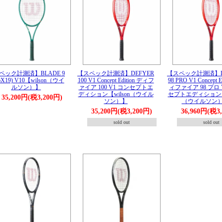
ペック計測済】BLADE 9
【スペック計測済】DEFYER
【スペック計測済】D
16X19) V10【wilson（ウイ
100 V1 Concept Edition ディフ
98 PRO V1 Concept E
ルソン）】
ァイア 100 V1 コンセプトエ
ィファイア 98 プロ 
ディション【wilson（ウイル
セプトエディション【w
35,200円(税3,200円)
ソン）】
（ウイルソン
35,200円(税3,200円)
36,960円(税3
sold out
sold out