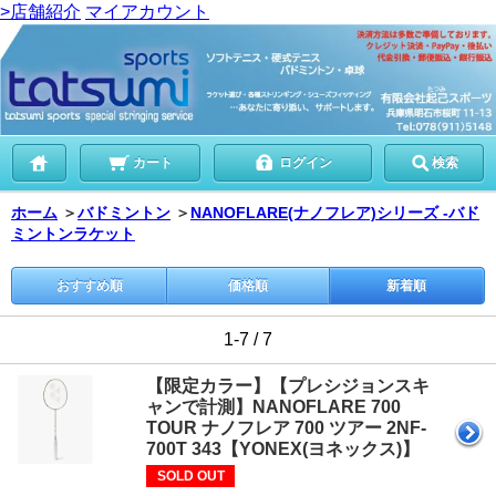
>店舗紹介
マイアカウント
カート
ログイン
検索
ホーム
＞
バドミントン
＞
NANOFLARE(ナノフレア)シリーズ -バド
ミントンラケット
おすすめ順
価格順
新着順
1-7 / 7
【限定カラー】【プレシジョンスキ
ャンで計測】NANOFLARE 700
TOUR ナノフレア 700 ツアー 2NF-
700T 343【YONEX(ヨネックス)】
SOLD OUT