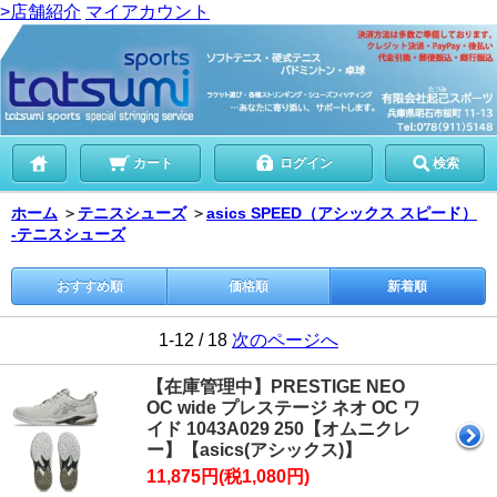
>店舗紹介
マイアカウント
カート
ログイン
検索
ホーム
＞
テニスシューズ
＞
asics SPEED（アシックス スピード）
-テニスシューズ
おすすめ順
価格順
新着順
1-12 / 18
次のページへ
【在庫管理中】PRESTIGE NEO
OC wide プレステージ ネオ OC ワ
イド 1043A029 250【オムニクレ
ー】【asics(アシックス)】
11,875円(税1,080円)