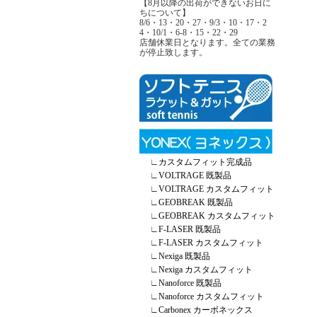
【8月以降の出荷ができないお日に
ちについて】
8/6・13・20・27・9/3・10・17・2
4・10/1・6-8・15・22・29
店舗休業日となります。全ての業務
が停止致します。
∟
カスタムフィット完成品
∟
VOLTRAGE 既製品
∟
VOLTRAGE カスタムフィット
∟
GEOBREAK 既製品
∟
GEOBREAK カスタムフィット
∟
F-LASER 既製品
∟
F-LASER カスタムフィット
∟
Nexiga 既製品
∟
Nexiga カスタムフィット
∟
Nanoforce 既製品
∟
Nanoforce カスタムフィット
∟
Carbonex カーボネックス