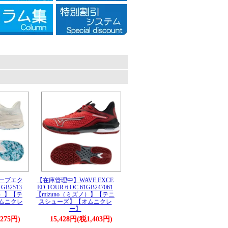
。
ーブエク
【在庫管理中】WAVE EXCE
GB2513
ED TOUR 6 OC 61GB247061
ノ）】【テ
【mizuno（ミズノ）】【テニ
ムニクレ
スシューズ】【オムニクレ
ー】
,275円)
15,428円(税1,403円)