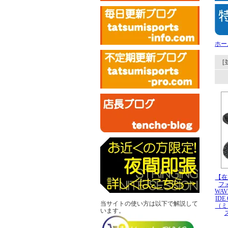
ホー
[
【在
フォ
WAV
IDE
当サイトの使い方は以下で解説して
（ミ
います。