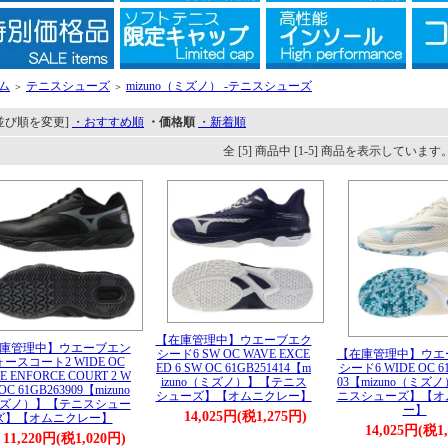
ム
テニスシューズ
mizuno（ミズノ） -テニスシューズ
＞
＞
並び順を変更]
・おすすめ順
・価格順
・新着順
全 [5] 商品中 [1-5] 商品を表示しています
【在庫管理中】ウエーブエク
庫管理中】ウエーブエン
シード6 SW OC WAVE EXCE
【在庫管理中】ウエ
ースコート2 WIDE OC
ED 6 SW OC 61GB251414【m
シード6 WIDE OC 61
E ENFORCE COURT 2 W
izuno（ミズノ）】【テニス
03【mizuno（ミズ
 OC 61GB263909【mizuno
シューズ】【オムニクレー】
ニスシューズ】【オ
ズノ）】【テニスシュー
ー】
14,025円(税1,275円)
ズ】【オムニクレー】
14,025円(税1
11,220円(税1,020円)