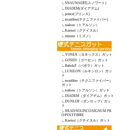
∟
SNAUWAERT(スノワート)
∟
DIADEM(ダイアデム)
∟
prince(プリンス)
∟
tecnifibre(テクニファイバー)
∟
toalson（トアルソン）
∟
Kneissl（クナイスル）
∟
mizuno（ミズノ）
∟
YONEX（ヨネックス）ガット
∟
GOSEN（ゴーセン）ガット
∟
BabolaT（バボラ）ガット
∟
LUXILON（ルキシロン）ガッ
ト
∟
tecnifibre（テクニファイバー）
ガット
∟
toalson（トアルソン）ガット
∟
DIADEM（ダイアデム）ガット
∟
DUNLOP（ダンロップ）ガッ
ト
∟
HEAD/SOLINCO/SIGNUM PR
O/POLYFIBRE
∟
Kneissl（クナイスル）ガット