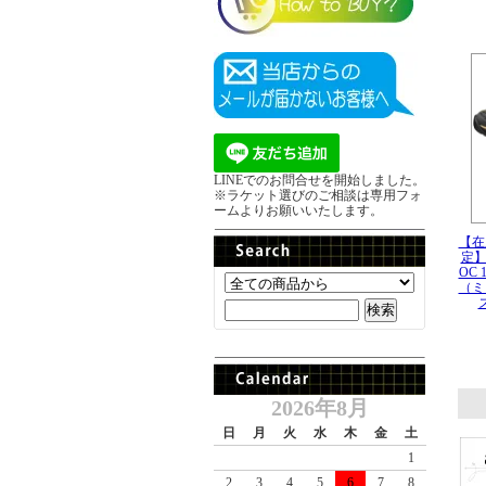
LINEでのお問合せを開始しました。
※ラケット選びのご相談は専用フォ
ームよりお願いいたします。
【在
定】W
OC 1
（ミ
2026年8月
日
月
火
水
木
金
土
1
2
3
4
5
6
7
8