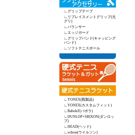
∟
グリップテープ
∟
リプレイスメントグリップ(元
グリ)
∟
バランサー
∟
エッジガード
∟
グリップバンド(キャッピング
バンド)
∟
ソフトテニスボール
∟
YONEX(既製品)
∟
YONEX(カスタムフィット)
∟
BabolaT(バボラ)
∟
DUNLOP×SRIXON(ダンロッ
プ)
∟
HEAD(ヘッド)
∟
wilson(ウイルソン)