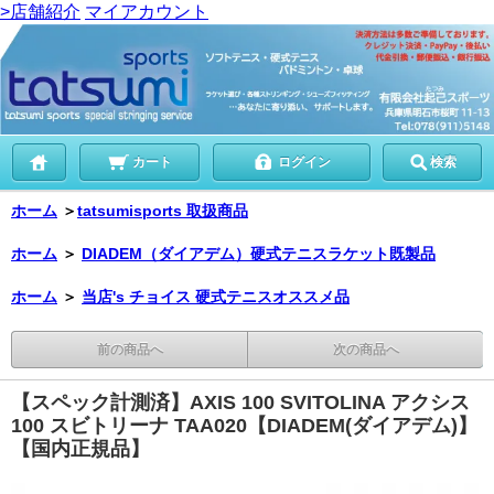
>店舗紹介
マイアカウント
カート
ログイン
検索
ホーム
＞
tatsumisports 取扱商品
ホーム
＞
DIADEM（ダイアデム）硬式テニスラケット既製品
ホーム
＞
当店's チョイス 硬式テニスオススメ品
前の商品へ
次の商品へ
【スペック計測済】AXIS 100 SVITOLINA アクシス
100 スビトリーナ TAA020【DIADEM(ダイアデム)】
【国内正規品】