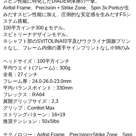
スピン性能に特化したDIADEM渾身の一撃。
Airfoil Frame、Precision + Strike Zone、Spin 3x Portsが生
みだすスピン性能に加え、圧倒的な安定感を生みだすFSシ
ステム搭載。
100平方インチ300ｇモデル。
スビトリーナデザインモデル。
※シャフト部のSVITOLINA印字及びウクライナ国旗プリン
トなし、フレーム内側の選手サインプリントなし※98のみ
ヘッドサイズ：100平方インチ
平均ウエイト(フレーム)：300g
全長：27インチ
フレーム厚：24.0-26.0-23.0mm
平均バランスポイント：330mm
フレックス：RA64
展開グリップサイズ：2,3
グリップ：Comfort Max
ストリングパターン：16×19
推奨テンション：50±5lbs
テクノロジー：Airfoil Frame、Precision+Strike Zone、Spin