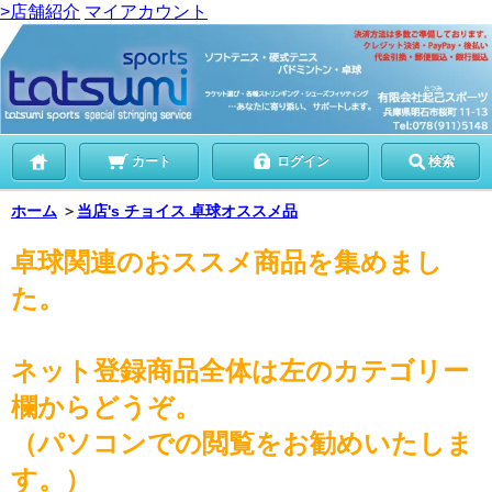
>店舗紹介
マイアカウント
カート
ログイン
検索
ホーム
＞
当店's チョイス 卓球オススメ品
卓球関連のおススメ商品を集めまし
た。
ネット登録商品全体は左のカテゴリー
欄からどうぞ。
（パソコンでの閲覧をお勧めいたしま
す。）