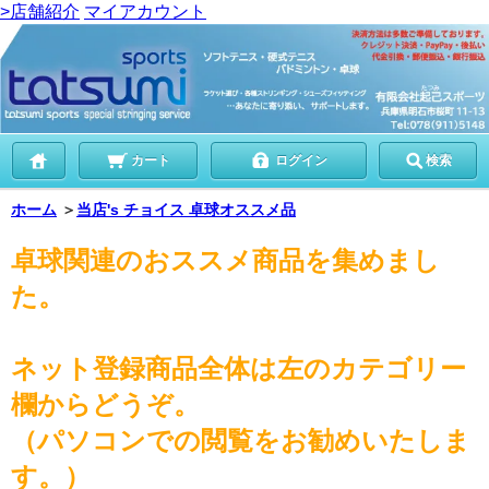
>店舗紹介
マイアカウント
カート
ログイン
検索
ホーム
＞
当店's チョイス 卓球オススメ品
卓球関連のおススメ商品を集めまし
た。
ネット登録商品全体は左のカテゴリー
欄からどうぞ。
（パソコンでの閲覧をお勧めいたしま
す。）