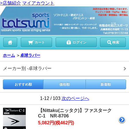
>店舗紹介
マイアカウント
カート
ログイン
検索
ホーム
＞
卓球ラバー
メーカー別 -卓球ラバー
おすすめ順
価格順
新着順
1-12 / 103
次のページへ
【Nittaku(ニッタク)】ファスターク
C-1 NR-8706
5,082円(税462円)