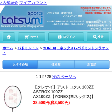
>店舗紹介
マイアカウント
カート
ログイン
検索
ホーム
＞
バドミントン
＞
YONEX(ヨネックス) -バドミントンラケッ
ト
おすすめ順
価格順
新着順
1-12 / 28
次のページへ
【クレナイ】アストロクス 100ZZ
ASTROX 100ZZ
AX100ZZ【YONEX(ヨネックス)】
38,500円(税3,500円)