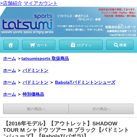
>店舗紹介
マイアカウント
カート
ログイン
検索
ホーム
＞
tatsumisports 取扱商品
ホーム
＞
バドミントン
ホーム
＞
バドミントン
＞
BabolaTバドミントンシューズ
ホーム
＞
特別価格品
前の商品へ
次の商品へ
【2016年モデル】【アウトレット】SHADOW
TOUR M シャドウ ツアー M ブラック【バドミント
ンシューズ】【BabolaT(バボラ)】