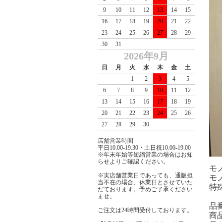
9
10
11
12
13
14
15
16
17
18
19
20
21
22
23
24
25
26
27
28
29
30
31
2026年9月
日
月
火
水
木
金
土
1
2
3
4
5
6
7
8
9
10
11
12
13
14
15
16
17
18
19
20
21
22
23
24
25
26
27
28
29
30
店舗営業時間
平日10:00-19:30・土日祝10:00-19:00
※年末年始等短縮営業の場合はお知
らせよりご確認ください。
モ
※実店舗営業日であっても、通販担
モ
当不在の場合、休業日とさせていた
特
だております。予めご了承ください
ませ。
品番
ご注文は24時間受付しております。
商