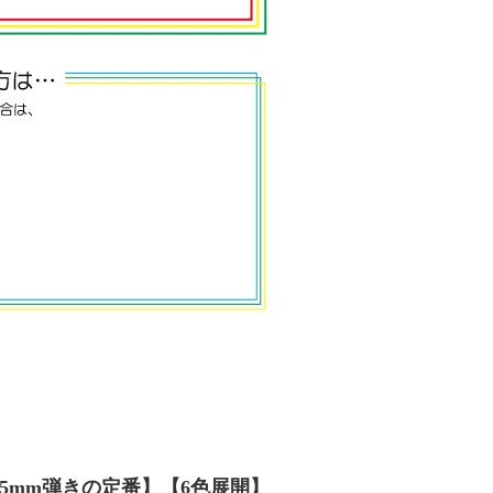
.25mm弾きの定番】【6色展開】