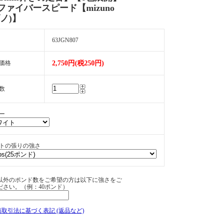
ファイバースピード【mizuno
ノ)】
63JGN807
価格
2,750円(税250円)
数
ー
トの張りの強さ
以外のポンド数をご希望の方は以下に強さをご
ださい。（例：40ポンド）
商取引法に基づく表記 (返品など)