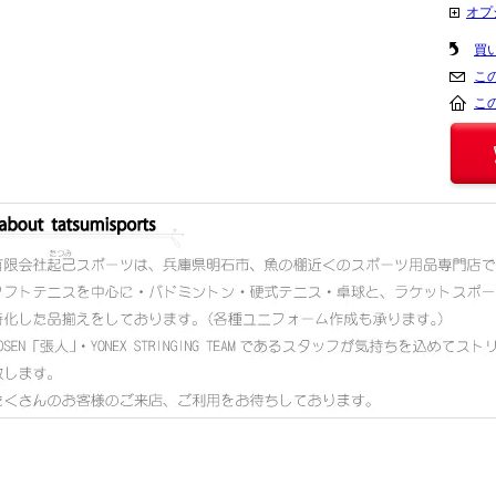
オプ
買
こ
こ