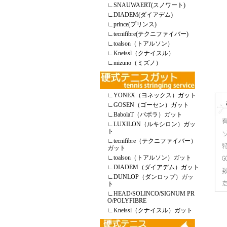
∟
SNAUWAERT(スノワート)
∟
DIADEM(ダイアデム)
∟
prince(プリンス)
∟
tecnifibre(テクニファイバー)
∟
toalson（トアルソン）
∟
Kneissl（クナイスル）
∟
mizuno（ミズノ）
∟
YONEX（ヨネックス）ガット
∟
GOSEN（ゴーセン）ガット
∟
BabolaT（バボラ）ガット
∟
LUXILON（ルキシロン）ガッ
ト
∟
tecnifibre（テクニファイバー）
ガット
∟
toalson（トアルソン）ガット
∟
DIADEM（ダイアデム）ガット
∟
DUNLOP（ダンロップ）ガッ
ト
∟
HEAD/SOLINCO/SIGNUM PR
O/POLYFIBRE
∟
Kneissl（クナイスル）ガット