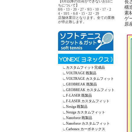
【8月以降の出荷ができないお日に
長さ
ちについて】
構
8/6・13・20・27・9/3・10・17・2
素
4・10/1・6-8・15・22・29
店舗休業日となります。全ての業務
ゲー
が停止致します。
原
∟
カスタムフィット完成品
∟
VOLTRAGE 既製品
∟
VOLTRAGE カスタムフィット
∟
GEOBREAK 既製品
∟
GEOBREAK カスタムフィット
∟
F-LASER 既製品
∟
F-LASER カスタムフィット
∟
Nexiga 既製品
∟
Nexiga カスタムフィット
∟
Nanoforce 既製品
∟
Nanoforce カスタムフィット
∟
Carbonex カーボネックス