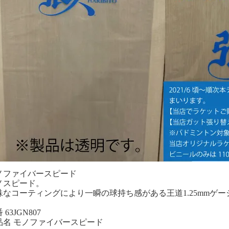
ノファイバースピード
ノスピード。
殊なコーティングにより一瞬の球持ち感がある王道1.25mmゲ
 63JGN807
品名 モノファイバースピード