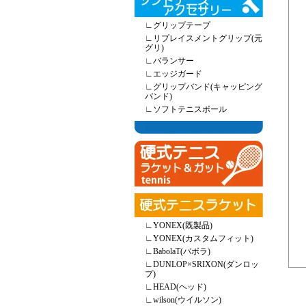
∟
グリップテープ
∟
リプレイスメントグリップ(元
グリ)
∟
バランサー
∟
エッジガード
∟
グリップバンド(キャッピング
バンド)
∟
ソフトテニスボール
∟
YONEX(既製品)
∟
YONEX(カスタムフィット)
∟
BabolaT(バボラ)
∟
DUNLOP×SRIXON(ダンロッ
プ)
∟
HEAD(ヘッド)
∟
wilson(ウイルソン)