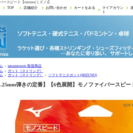
ースピード【mizuno(ミズノ)】
TOP
店舗紹介
お問い合わせ
カートをみる
マイアカウン
ト
ム
tatsumisports 取扱商品
＞
ム
ガット（ストリング）
＞
ム
ガット（ストリング）
ソフトテニスガット(MIZUNO)
＞
＞
1.25mm弾きの定番】【6色展開】モノファイバースピード【