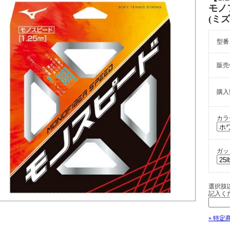
モノ
(ミズ
型番
販売
購入
カラ
ガッ
選択肢
記入く
» 特定