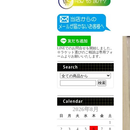
LINEでのお問合せを開始しました。
※ラケット選びのご相談は専用フォ
ームよりお願いいたします。
2026年8月
日
月
火
水
木
金
土
1
2
3
4
5
6
7
8