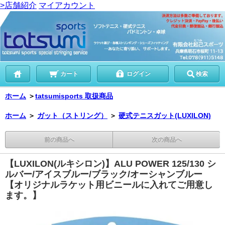
>店舗紹介
マイアカウント
カート
ログイン
検索
ホーム
＞
tatsumisports 取扱商品
ホーム
＞
ガット（ストリング）
＞
硬式テニスガット(LUXILON)
前の商品へ
次の商品へ
【LUXILON(ルキシロン)】ALU POWER 125/130 シ
ルバー/アイスブルー/ブラック/オーシャンブルー
【オリジナルラケット用ビニールに入れてご用意し
ます。】