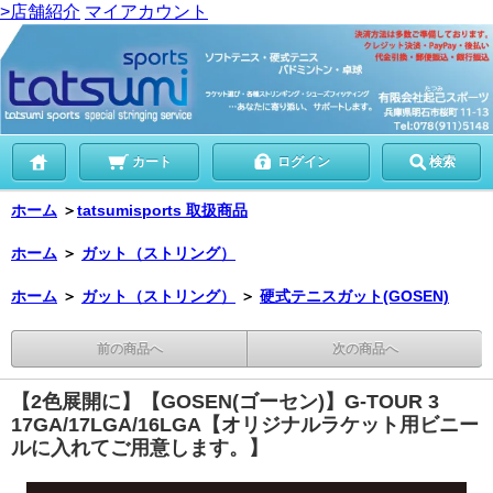
>店舗紹介
マイアカウント
カート
ログイン
検索
ホーム
＞
tatsumisports 取扱商品
ホーム
＞
ガット（ストリング）
ホーム
＞
ガット（ストリング）
＞
硬式テニスガット(GOSEN)
前の商品へ
次の商品へ
【2色展開に】【GOSEN(ゴーセン)】G-TOUR 3
17GA/17LGA/16LGA【オリジナルラケット用ビニー
ルに入れてご用意します。】