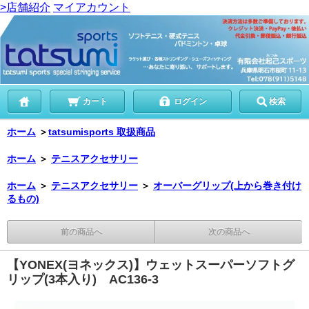
>店舗紹介
マイアカウント
カート
ログイン
検索
ホーム
＞
tatsumisports 取扱商品
ホーム
＞
テニスアクセサリー
ホーム
＞
テニスアクセサリー
＞
オーバーグリップ(上から巻き付け
るもの)
前の商品へ
次の商品へ
【YONEX(ヨネックス)】ウェットスーパーソフトグ
リップ(3本入り) AC136-3