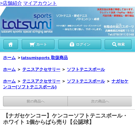
>店舗紹介
マイアカウント
カート
ログイン
検索
ホーム
＞
tatsumisports 取扱商品
ホーム
＞
テニスアクセサリー
＞
ソフトテニスボール
ホーム
＞
テニスアクセサリー
＞
ソフトテニスボール
＞
ナガセケ
ンコー(ソフトテニスボール)
前の商品へ
次の商品へ
【ナガセケンコー】ケンコーソフトテニスボール・
ホワイト 1個からばら売り【公認球】