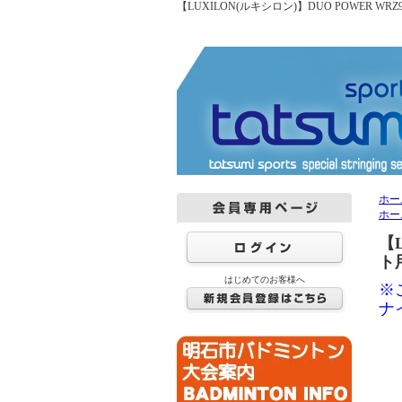
【LUXILON(ルキシロン)】DUO POWER
ホー
ホー
【
ト
はじめてのお客様へ
※
ナ