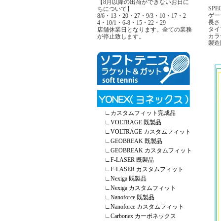
【8月以降の出荷ができないお日に
SPE
ちについて】
ゲージ
8/6・13・20・27・9/3・10・17・2
長さ 
4・10/1・6-8・15・22・29
タイ
店舗休業日となります。全ての業務
カラ
が停止致します。
製造
∟
カスタムフィット完成品
∟
VOLTRAGE 既製品
∟
VOLTRAGE カスタムフィット
∟
GEOBREAK 既製品
∟
GEOBREAK カスタムフィット
∟
F-LASER 既製品
∟
F-LASER カスタムフィット
∟
Nexiga 既製品
∟
Nexiga カスタムフィット
∟
Nanoforce 既製品
∟
Nanoforce カスタムフィット
∟
Carbonex カーボネックス