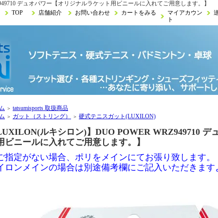
 WRZ949710 デュオパワー【オリジナルラケット用ビニールに入れてご用意します。】
TOP
店舗紹介
お問い合わせ
カートをみる
マイアカウン
ト
ム
tatsumisports 取扱商品
＞
ム
ガット（ストリング）
硬式テニスガット(LUXILON)
＞
＞
LUXILON(ルキシロン)】DUO POWER WRZ9497
用ビニールに入れてご用意します。】
ご指定がない場合、ポリをメインにてお張り致します。
イロンメインの場合は別途備考欄にご記入いただきます