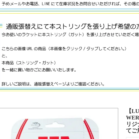
【LU
WER
リジ
てご