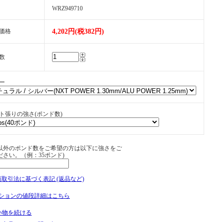
WRZ949710
価格
4,202円(税382円)
数
ー
ト張りの強さ(ポンド数)
以外のポンド数をご希望の方は以下に強さをご
ださい。（例：35ポンド)
商取引法に基づく表記 (返品など)
ションの値段詳細はこちら
い物を続ける