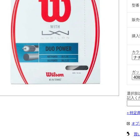
型番
販売
購入
カラ
ガッ
選択肢
記入く
» 特定
オプ
買