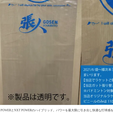
U POWERとNXT POWERのハイブリッド。パワーを最大限に引き出し快適な打球