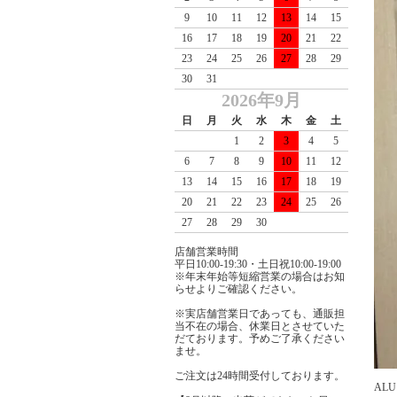
9
10
11
12
13
14
15
16
17
18
19
20
21
22
23
24
25
26
27
28
29
30
31
2026年9月
日
月
火
水
木
金
土
1
2
3
4
5
6
7
8
9
10
11
12
13
14
15
16
17
18
19
20
21
22
23
24
25
26
27
28
29
30
店舗営業時間
平日10:00-19:30・土日祝10:00-19:00
※年末年始等短縮営業の場合はお知
らせよりご確認ください。
※実店舗営業日であっても、通販担
当不在の場合、休業日とさせていた
だております。予めご了承ください
ませ。
ご注文は24時間受付しております。
AL