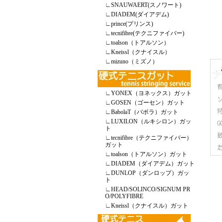
∟
SNAUWAERT(スノワート)
∟
DIADEM(ダイアデム)
∟
prince(プリンス)
∟
tecnifibre(テクニファイバー)
∟
toalson（トアルソン）
∟
Kneissl（クナイスル）
∟
mizuno（ミズノ）
∟
YONEX（ヨネックス）ガット
∟
GOSEN（ゴーセン）ガット
∟
BabolaT（バボラ）ガット
∟
LUXILON（ルキシロン）ガッ
ト
∟
tecnifibre（テクニファイバー）
ガット
∟
toalson（トアルソン）ガット
∟
DIADEM（ダイアデム）ガット
∟
DUNLOP（ダンロップ）ガッ
ト
∟
HEAD/SOLINCO/SIGNUM PR
O/POLYFIBRE
∟
Kneissl（クナイスル）ガット