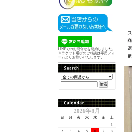
LINEでのお問合せを開始しました。
※ラケット選びのご相談は専用フォ
ームよりお願いいたします。
2026年8月
日
月
火
水
木
金
土
1
2
3
4
5
6
7
8