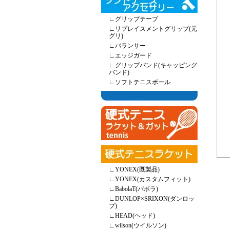
∟
グリップテープ
∟
リプレイスメントグリップ(元
グリ)
∟
バランサー
∟
エッジガード
∟
グリップバンド(キャッピング
バンド)
∟
ソフトテニスボール
∟
YONEX(既製品)
∟
YONEX(カスタムフィット)
∟
BabolaT(バボラ)
∟
DUNLOP×SRIXON(ダンロッ
プ)
∟
HEAD(ヘッド)
∟
wilson(ウイルソン)