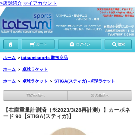
>店舗紹介
マイアカウント
カート
ログイン
検索
ホーム
＞
tatsumisports 取扱商品
ホーム
＞
卓球ラケット
ホーム
＞
卓球ラケット
＞
STIGA(スティガ) -卓球ラケット
前の商品へ
次の商品へ
【在庫重量計測済（※2023/3/28再計測）】カーボネ
ード 90【STIGA(スティガ)】