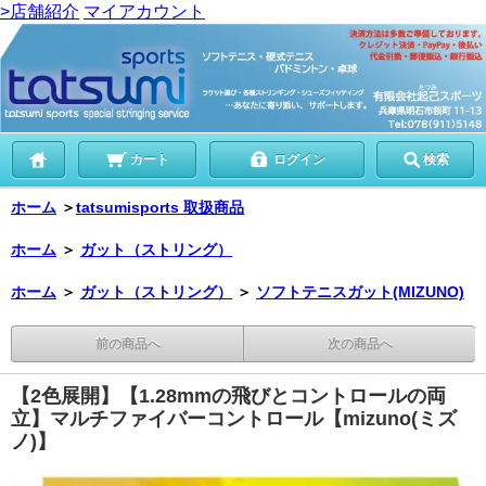
>店舗紹介
マイアカウント
カート
ログイン
検索
ホーム
＞
tatsumisports 取扱商品
ホーム
＞
ガット（ストリング）
ホーム
＞
ガット（ストリング）
＞
ソフトテニスガット(MIZUNO)
前の商品へ
次の商品へ
【2色展開】【1.28mmの飛びとコントロールの両
立】マルチファイバーコントロール【mizuno(ミズ
ノ)】