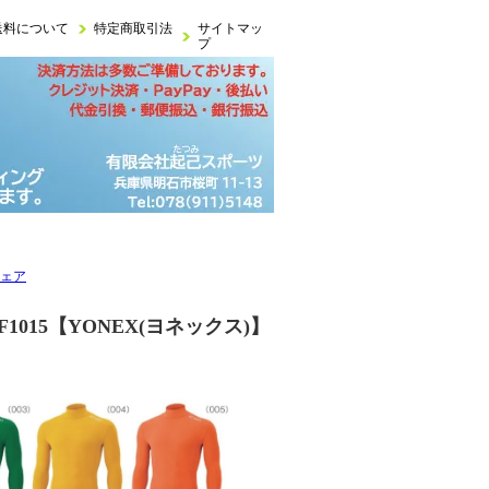
送料について
特定商取引法
サイトマッ
プ
ウェア
015【YONEX(ヨネックス)】