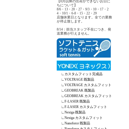
【8月以降の出荷ができないお日に
ちについて】
8/6・13・20・27・9/3・10・17・2
4・10/1・6-8・15・22・29
店舗休業日となります。全ての業務
が停止致します。
8/14：担当スタッフ不在につき、発
送業務が行えません。
∟
カスタムフィット完成品
∟
VOLTRAGE 既製品
∟
VOLTRAGE カスタムフィット
∟
GEOBREAK 既製品
∟
GEOBREAK カスタムフィット
∟
F-LASER 既製品
∟
F-LASER カスタムフィット
∟
Nexiga 既製品
∟
Nexiga カスタムフィット
∟
Nanoforce 既製品
∟
Nanoforce カスタムフィット