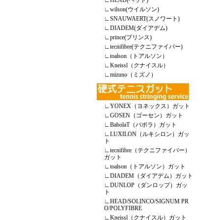
∟
HEAD(ヘッド)
∟
wilson(ウイルソン)
∟
SNAUWAERT(スノワート)
∟
DIADEM(ダイアデム)
∟
prince(プリンス)
∟
tecnifibre(テクニファイバー)
∟
toalson（トアルソン）
∟
Kneissl（クナイスル）
∟
mizuno（ミズノ）
∟
YONEX（ヨネックス）ガット
∟
GOSEN（ゴーセン）ガット
∟
BabolaT（バボラ）ガット
∟
LUXILON（ルキシロン）ガッ
ト
∟
tecnifibre（テクニファイバー）
ガット
∟
toalson（トアルソン）ガット
∟
DIADEM（ダイアデム）ガット
∟
DUNLOP（ダンロップ）ガッ
ト
∟
HEAD/SOLINCO/SIGNUM PR
O/POLYFIBRE
∟
Kneissl（クナイスル）ガット