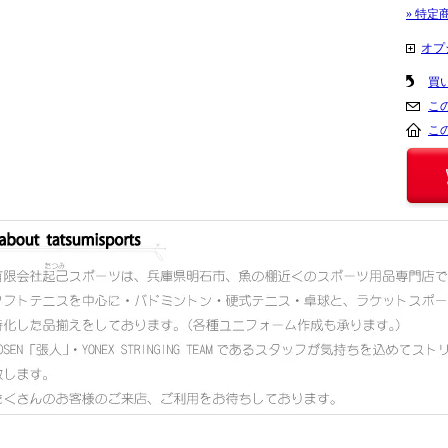
» 特定
オプ
買
こ
こ