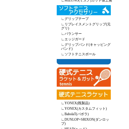
∟
MIZUNO(ミズノ)ガット張上無
∟
グリップテープ
∟
リプレイスメントグリップ(元
グリ)
∟
バランサー
∟
エッジガード
∟
グリップバンド(キャッピング
バンド)
∟
ソフトテニスボール
∟
YONEX(既製品)
∟
YONEX(カスタムフィット)
∟
BabolaT(バボラ)
∟
DUNLOP×SRIXON(ダンロッ
プ)