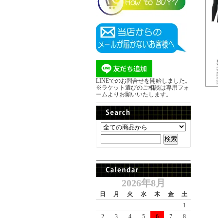
LINEでのお問合せを開始しました。
※ラケット選びのご相談は専用フォ
ームよりお願いいたします。
2026年8月
日
月
火
水
木
金
土
1
2
3
4
5
6
7
8