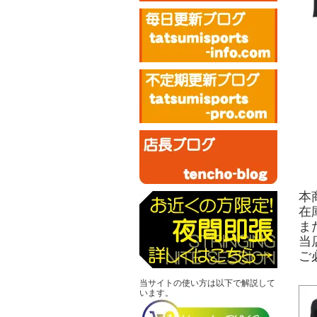
本
在
ま
当
ご
当サイトの使い方は以下で解説して
います。