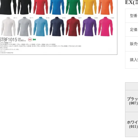
EX
型番
定価
販売
購入
ブラッ
（007
ホワイ
（011