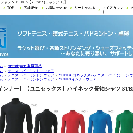
 STBF1015【YONEX(ヨネックス)】
TOP
店舗紹介
お問い合わせ
カートをみる
マイアカウン
ト
ム
tatsumisports 取扱商品
＞
ム
テニス・バドミントンウェア
＞
ム
テニス・バドミントンウェア
YONEX(ヨネックス) -テニス・バドミントン
＞
＞
ム
テニス・バドミントンウェア
YONEXインナーウェア
＞
＞
インナー】【ユニセックス】ハイネック長袖シャツ STBF1