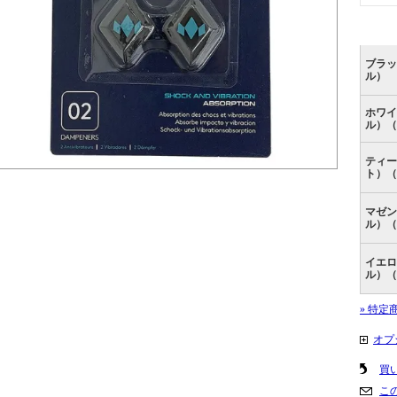
ブラッ
ル）
ホワイ
ル）（
ティー
ト）（
マゼン
ル）（
イエロ
ル）（
» 特定
オプ
買
こ