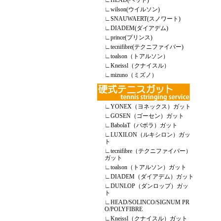
∟
HEAD(ヘッド)
∟
wilson(ウイルソン)
∟
SNAUWAERT(スノワート)
∟
DIADEM(ダイアデム)
∟
prince(プリンス)
∟
tecnifibre(テクニファイバー)
∟
toalson（トアルソン）
∟
Kneissl（クナイスル）
∟
mizuno（ミズノ）
∟
YONEX（ヨネックス）ガット
∟
GOSEN（ゴーセン）ガット
∟
BabolaT（バボラ）ガット
∟
LUXILON（ルキシロン）ガッ
ト
∟
tecnifibre（テクニファイバー）
ガット
∟
toalson（トアルソン）ガット
∟
DIADEM（ダイアデム）ガット
∟
DUNLOP（ダンロップ）ガッ
ト
∟
HEAD/SOLINCO/SIGNUM PR
O/POLYFIBRE
∟
Kneissl（クナイスル）ガット