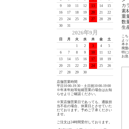
カ
9
10
11
12
13
14
15
素
16
17
18
19
20
21
22
重量
23
24
25
26
27
28
29
数量
30
31
生産
2026年9月
こち
日
月
火
水
木
金
土
よっ
本ネ
1
2
3
4
5
廃盤
特に
6
7
8
9
10
11
12
お急
13
14
15
16
17
18
19
20
21
22
23
24
25
26
27
28
29
30
店舗営業時間
平日10:00-19:30・土日祝10:00-19:00
※年末年始等短縮営業の場合はお知
らせよりご確認ください。
※実店舗営業日であっても、通販担
当不在の場合、休業日とさせていた
だております。予めご了承ください
ませ。
ご注文は24時間受付しております。