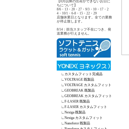
【8月以降の出荷ができないお日に
ちについて】
8/6・13・20・27・9/3・10・17・2
4・10/1・6-8・15・22・29
店舗休業日となります。全ての業務
が停止致します。
8/14：担当スタッフ不在につき、発
送業務が行えません。
∟
カスタムフィット完成品
∟
VOLTRAGE 既製品
∟
VOLTRAGE カスタムフィット
∟
GEOBREAK 既製品
∟
GEOBREAK カスタムフィット
∟
F-LASER 既製品
∟
F-LASER カスタムフィット
∟
Nexiga 既製品
∟
Nexiga カスタムフィット
∟
Nanoforce 既製品
∟
Nanoforce カスタムフィット