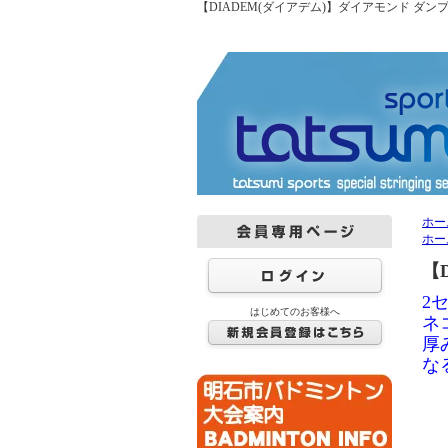
【DIADEM(ダイアデム)】ダイアモンド ダンプ
ホー
ホー
【
2
はじめてのお客様へ
ネ
厚
な