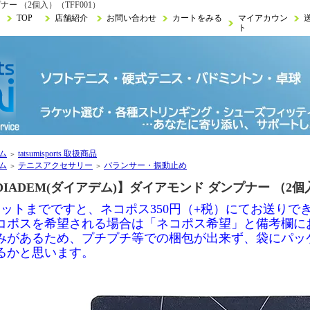
ナー （2個入）（TFF001）
TOP
店舗紹介
お問い合わせ
カートをみる
マイアカウン
ト
ム
tatsumisports 取扱商品
＞
ム
テニスアクセサリー
バランサー・振動止め
＞
＞
DIADEM(ダイアデム)】ダイアモンド ダンプナー （2個入
セットまでですと、ネコポス350円（+税）にてお送りで
コポスを希望される場合は「ネコポス希望」と備考欄に
みがあるため、プチプチ等での梱包が出来ず、袋にパッ
るかと思います。