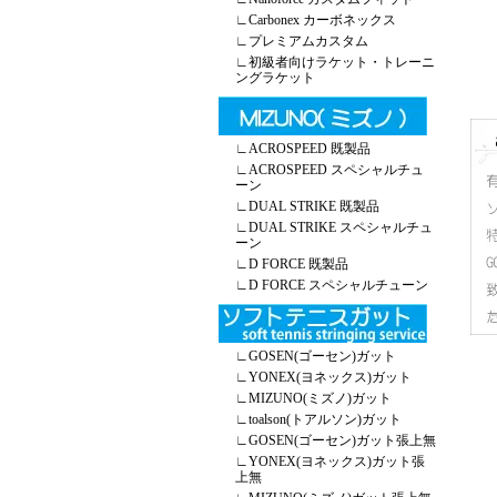
∟
Carbonex カーボネックス
∟
プレミアムカスタム
∟
初級者向けラケット・トレーニ
ングラケット
∟
ACROSPEED 既製品
∟
ACROSPEED スペシャルチュ
ーン
∟
DUAL STRIKE 既製品
∟
DUAL STRIKE スペシャルチュ
ーン
∟
D FORCE 既製品
∟
D FORCE スペシャルチューン
∟
GOSEN(ゴーセン)ガット
∟
YONEX(ヨネックス)ガット
∟
MIZUNO(ミズノ)ガット
∟
toalson(トアルソン)ガット
∟
GOSEN(ゴーセン)ガット張上無
∟
YONEX(ヨネックス)ガット張
上無