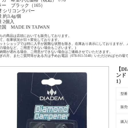
ラー ブラック（165）
材 シリコンラバー
 約3.4g/個
 2個入
国 MADE IN TAIWAN
らの商品は店頭においても販売しております。
て、在庫状況が日々変化しております。
ットショップでは特に入手が困難な状態を除き、在庫あり表示にしておりますが、
の場合など、ご用意できない場合もございます。)
納期が遅れる場合、ご用意ができない場合はご連絡させていただきます。
ぎの方、またご質問等がある方は予めお電話（078-911-5148）いただければそ
【D
ンド
1）
型番
販売
購入