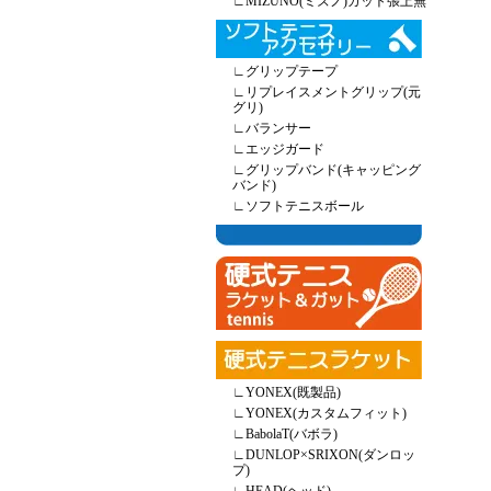
∟
MIZUNO(ミズノ)ガット張上無
∟
グリップテープ
∟
リプレイスメントグリップ(元
グリ)
∟
バランサー
∟
エッジガード
∟
グリップバンド(キャッピング
バンド)
∟
ソフトテニスボール
∟
YONEX(既製品)
∟
YONEX(カスタムフィット)
∟
BabolaT(バボラ)
∟
DUNLOP×SRIXON(ダンロッ
プ)