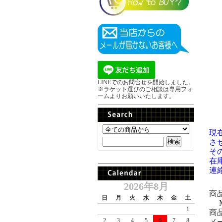
LINEでのお問合せを開始しました。
※ラケット選びのご相談は専用フォ
ームよりお願いいたします。
現
さ
そ
在
連
2026年8月
商
日
月
火
水
木
金
土
MO
1
商品
2
3
4
5
6
7
8
メ