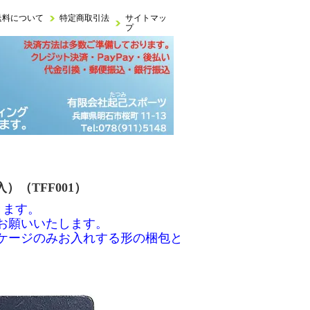
送料について
特定商取引法
サイトマッ
プ
）（TFF001）
きます。
お願いいたします。
ケージのみお入れする形の梱包と