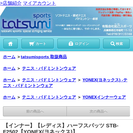
>店舗紹介
マイアカウント
カート
ログイン
検索
ホーム
＞
tatsumisports 取扱商品
ホーム
＞
テニス・バドミントンウェア
ホーム
＞
テニス・バドミントンウェア
＞
YONEX(ヨネックス) -テ
ニス・バドミントンウェア
ホーム
＞
テニス・バドミントンウェア
＞
YONEXインナーウェア
前の商品へ
次の商品へ
【インナー】【レディス】ハーフスパッツ STB-
F2502【YONEX(ヨネックス)】