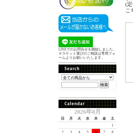
(定
こ
LINEでのお問合せを開始しました。
※ラケット選びのご相談は専用フォ
ームよりお願いいたします。
2026年8月
日
月
火
水
木
金
土
1
2
3
4
5
6
7
8