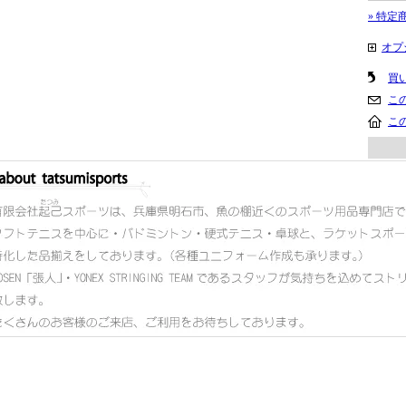
» 特定
オプ
買
こ
こ