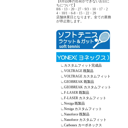
【8月以降の出荷ができないお日に
ちについて】
8/6・13・20・27・9/3・10・17・2
4・10/1・6-8・15・22・29
店舗休業日となります。全ての業務
が停止致します。
∟
カスタムフィット完成品
∟
VOLTRAGE 既製品
∟
VOLTRAGE カスタムフィット
∟
GEOBREAK 既製品
∟
GEOBREAK カスタムフィット
∟
F-LASER 既製品
∟
F-LASER カスタムフィット
∟
Nexiga 既製品
∟
Nexiga カスタムフィット
∟
Nanoforce 既製品
∟
Nanoforce カスタムフィット
∟
Carbonex カーボネックス