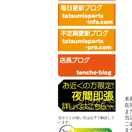
本
在
ま
当
当サイトの使い方は以下で解説して
います。
ご
ま