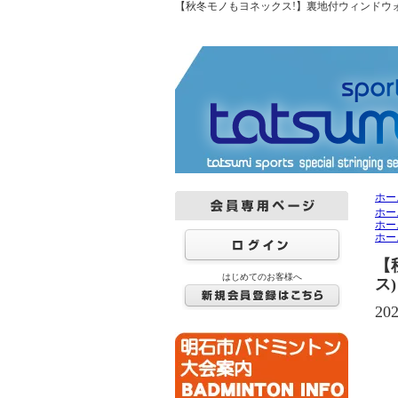
【秋冬モノもヨネックス!】裏地付ウィンドウォーマ
ホー
ホー
ホー
ホー
【
はじめてのお客様へ
ス
2