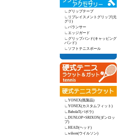
∟
グリップテープ
∟
リプレイスメントグリップ(元
グリ)
∟
バランサー
∟
エッジガード
∟
グリップバンド(キャッピング
バンド)
∟
ソフトテニスボール
∟
YONEX(既製品)
∟
YONEX(カスタムフィット)
∟
BabolaT(バボラ)
∟
DUNLOP×SRIXON(ダンロッ
プ)
∟
HEAD(ヘッド)
∟
wilson(ウイルソン)