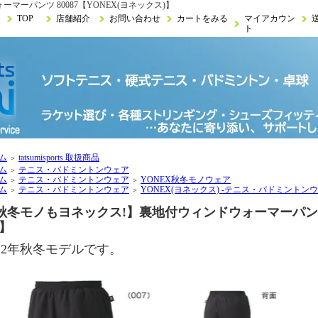
ーパンツ 80087【YONEX(ヨネックス)】
TOP
店舗紹介
お問い合わせ
カートをみる
マイアカウン
ト
ム
tatsumisports 取扱商品
＞
ム
テニス・バドミントンウェア
＞
ム
テニス・バドミントンウェア
YONEX秋冬モノウェア
＞
＞
ム
テニス・バドミントンウェア
YONEX(ヨネックス) -テニス・バドミントン
＞
＞
秋冬モノもヨネックス!】裏地付ウィンドウォーマーパンツ 8
)】
022年秋冬モデルです。