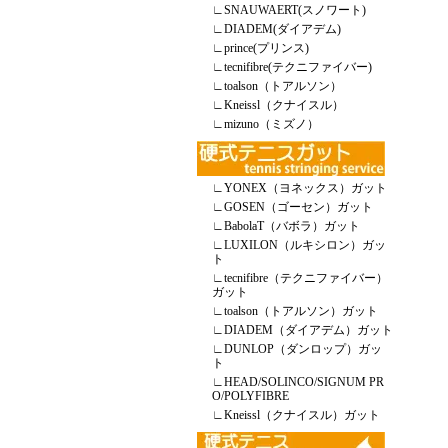
∟
SNAUWAERT(スノワート)
∟
DIADEM(ダイアデム)
∟
prince(プリンス)
∟
tecnifibre(テクニファイバー)
∟
toalson（トアルソン）
∟
Kneissl（クナイスル）
∟
mizuno（ミズノ）
∟
YONEX（ヨネックス）ガット
∟
GOSEN（ゴーセン）ガット
∟
BabolaT（バボラ）ガット
∟
LUXILON（ルキシロン）ガッ
ト
∟
tecnifibre（テクニファイバー）
ガット
∟
toalson（トアルソン）ガット
∟
DIADEM（ダイアデム）ガット
∟
DUNLOP（ダンロップ）ガッ
ト
∟
HEAD/SOLINCO/SIGNUM PR
O/POLYFIBRE
∟
Kneissl（クナイスル）ガット