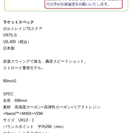
ラケットスペック
ボルトレイジ7Sステア
VR7S-S
\26,400（税込）
日本製
攻速スウィングで操る、轟音スピードショット。
ストローク重視モデル。
90inch2
SPEC
全長 690mm
素材 高強度カーボン+高弾性カーボン+リアクトレジン
+Namd™️+M40X+VDM
サイズ UXL0・1
バランスポイント 平均290（mm）