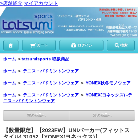
>店舗紹介
マイアカウント
カート
ログイン
検索
ホーム
＞
tatsumisports 取扱商品
ホーム
＞
テニス・バドミントンウェア
ホーム
＞
テニス・バドミントンウェア
＞
YONEX秋冬モノウェア
ホーム
＞
テニス・バドミントンウェア
＞
YONEX(ヨネックス) -テ
ニス・バドミントンウェア
前の商品へ
次の商品へ
【数量限定】【2023FW】UNIパーカー(フィットス
タイル) 31052【YONEX(ヨネックス)】