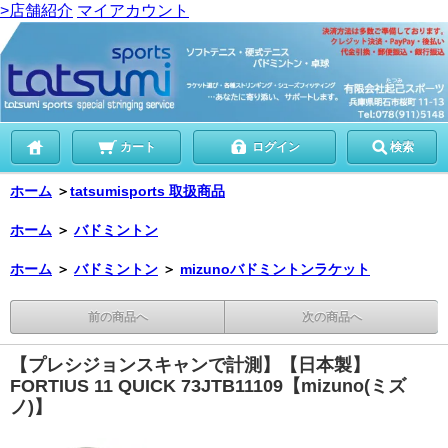
>店舗紹介
マイアカウント
カート
ログイン
検索
ホーム
＞
tatsumisports 取扱商品
ホーム
＞
バドミントン
ホーム
＞
バドミントン
＞
mizunoバドミントンラケット
前の商品へ
次の商品へ
【プレシジョンスキャンで計測】【日本製】
FORTIUS 11 QUICK 73JTB11109【mizuno(ミズ
ノ)】