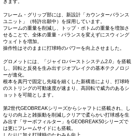
きます。
フレーム・グリップ部には、新設計「カウンターバランス
ユニット」（特許出願中）を採用しています。
フレームの重量を削減し、トップ・ボトムの重量を増加さ
せることで、全体の重量・バランスを変えずにスウィング
ウェイトを増加。
操作性はそのままに打球時のパワーを向上させました。
グロメットには、「ジャイロバーストシステム2.0」を搭載
し、回転と反発を生み出すジオブレイクの基本テクノロジ
ーが進化。
根本を真円で固定し先端を細くした新構造により、打球時
のストリングの可動速度が速まり、高回転で威力のあるシ
ョットを可能とします。
第2世代GEOBREAKシリーズからシャフトに搭載され、し
なりの向上と雑振動を削減しクリアで柔らかい打球感を生
み出す「サーボフィルター」をGEOBREAK50シリーズで
は更にフレームサイドにも搭載。
しなりに加え打球時のたわみも向上。