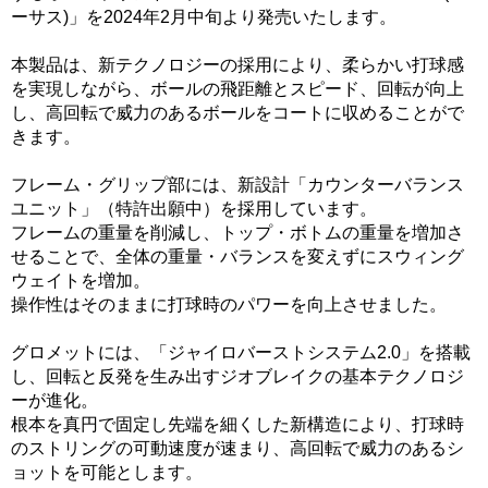
ーサス)」を2024年2月中旬より発売いたします。
本製品は、新テクノロジーの採用により、柔らかい打球感
を実現しながら、ボールの飛距離とスピード、回転が向上
し、高回転で威力のあるボールをコートに収めることがで
きます。
フレーム・グリップ部には、新設計「カウンターバランス
ユニット」（特許出願中）を採用しています。
フレームの重量を削減し、トップ・ボトムの重量を増加さ
せることで、全体の重量・バランスを変えずにスウィング
ウェイトを増加。
操作性はそのままに打球時のパワーを向上させました。
グロメットには、「ジャイロバーストシステム2.0」を搭載
し、回転と反発を生み出すジオブレイクの基本テクノロジ
ーが進化。
根本を真円で固定し先端を細くした新構造により、打球時
のストリングの可動速度が速まり、高回転で威力のあるシ
ョットを可能とします。