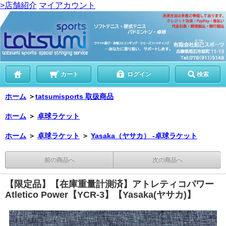
>店舗紹介
マイアカウント
カート
ログイン
検索
ホーム
＞
tatsumisports 取扱商品
ホーム
＞
卓球ラケット
ホーム
＞
卓球ラケット
＞
Yasaka（ヤサカ） -卓球ラケット
前の商品へ
次の商品へ
【限定品】【在庫重量計測済】アトレティコパワー
Atletico Power【YCR-3】【Yasaka(ヤサカ)】