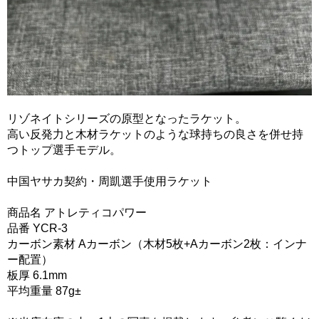
リゾネイトシリーズの原型となったラケット。
高い反発力と木材ラケットのような球持ちの良さを併せ持
つトップ選手モデル。
中国ヤサカ契約・周凱選手使用ラケット
商品名 アトレティコパワー
品番 YCR-3
カーボン素材 Aカーボン（木材5枚+Aカーボン2枚：インナ
ー配置）
板厚 6.1mm
平均重量 87g±