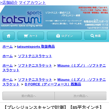
>店舗紹介
マイアカウント
カート
ログイン
検索
ホーム
＞
tatsumisports 取扱商品
ホーム
＞
ソフトテニスラケット
ホーム
＞
ソフトテニスラケット
＞
Mizuno（ミズノ） -ソフトテニ
スラケット
ホーム
＞
ソフトテニスラケット
＞
Mizuno（ミズノ） -ソフトテニ
スラケット
＞
D FORCE（ディーフォース）既製品
前の商品へ
次の商品へ
【プレシジョンスキャンで計測】【85平方インチ】