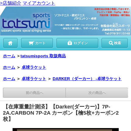
>店舗紹介
マイアカウント
カート
ログイン
検索
ホーム
＞
tatsumisports 取扱商品
ホーム
＞
卓球ラケット
ホーム
＞
卓球ラケット
＞
DARKER（ダーカー） -卓球ラケット
前の商品へ
次の商品へ
【在庫重量計測済】【Darker(ダーカー)】7P-
2A.CARBON 7P-2A カーボン【檜5枚+カーボン2
枚】