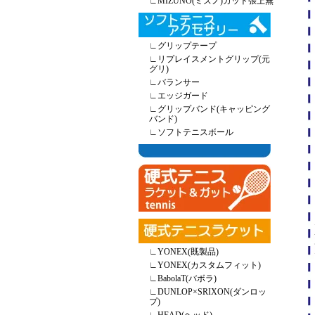
∟
MIZUNO(ミズノ)ガット張上無
∟
グリップテープ
∟
リプレイスメントグリップ(元
グリ)
∟
バランサー
∟
エッジガード
∟
グリップバンド(キャッピング
バンド)
∟
ソフトテニスボール
∟
YONEX(既製品)
∟
YONEX(カスタムフィット)
∟
BabolaT(バボラ)
∟
DUNLOP×SRIXON(ダンロッ
プ)