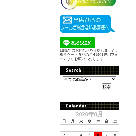
LINEでのお問合せを開始しました。
※ラケット選びのご相談は専用フォ
ームよりお願いいたします。
2026年8月
日
月
火
水
木
金
土
1
2
3
4
5
6
7
8