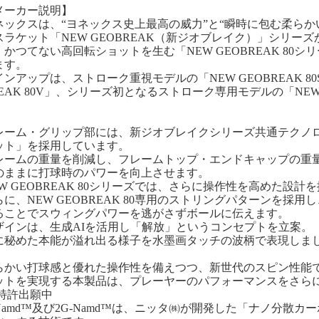
メーカー説明】
ネックスは、“ヨネックス史上最高の威力”と“瞬時に包む柔らか
スラケット「NEW GEOBREAK（新ジオブレイク）」シリー
、かつてない高回転ショットを生む「NEW GEOBREAK 80シ
ます。
インアップは、ストローク重視モデルの「NEW GEOBREAK 8
REAK 80V」、シリーズ初となるストローク専用モデルの「NEW 
。
レーム・グリップ部には、新ジオブレイクシリーズ共通テクノ
ット」を採用しています。
レームの重量を削減し、フレームトップ・エンドキャップの重
のままに打球時のパワーを向上させます。
EW GEOBREAK 80シリーズでは、さらに操作性を高めた設計
らに、NEW GEOBREAK 80専用のストリングパターンを採
ることでスウィングパワーを逃がさずボールに伝えます。
ザインは、生成AIを活用し「解放」というコンセプトを立案。
に秘めた本能が溢れ出る様子を水墨画タッチの波柄で表現しま
らかい打球感と優れた操作性を備えつつ、新世代のスピン性能
ットを実現する本製品は、プレーヤーのパフォーマンスをさら
 特許出願中
Namd™及び2G-Namd™は、ニッタ㈱が開発した「ナノ分散