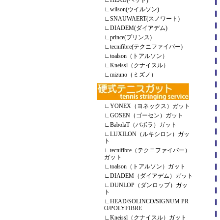
∟
HEAD(ヘッド)
∟
wilson(ウイルソン)
∟
SNAUWAERT(スノワート)
∟
DIADEM(ダイアデム)
∟
prince(プリンス)
∟
tecnifibre(テクニファイバー)
∟
toalson（トアルソン）
∟
Kneissl（クナイスル）
∟
mizuno（ミズノ）
∟
YONEX（ヨネックス）ガット
∟
GOSEN（ゴーセン）ガット
∟
BabolaT（バボラ）ガット
∟
LUXILON（ルキシロン）ガッ
ト
∟
tecnifibre（テクニファイバー）
ガット
∟
toalson（トアルソン）ガット
∟
DIADEM（ダイアデム）ガット
∟
DUNLOP（ダンロップ）ガッ
ト
∟
HEAD/SOLINCO/SIGNUM PR
O/POLYFIBRE
∟
Kneissl（クナイスル）ガット