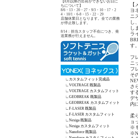
【8月以降の出荷ができないお日に
【
ちについて】
8/6・13・20・27・9/3・10・17・2
ヨ
4・10/1・6-8・15・22・29
ニ
店舗休業日となります。全ての業務
し
が停止致します。
し
8/14：担当スタッフ不在につき、発
ラ
送業務が行えません。
B
す
フ
ニ
フ
そ
∟
カスタムフィット完成品
N
∟
VOLTRAGE 既製品
さ
∟
VOLTRAGE カスタムフィット
す
∟
GEOBREAK 既製品
デ
∟
GEOBREAK カスタムフィット
内
∟
F-LASER 既製品
∟
F-LASER カスタムフィット
柔
∟
Nexiga 既製品
ョ
∟
Nexiga カスタムフィット
※
∟
Nanoforce 既製品
※
∟
Nanoforce カスタムフィット