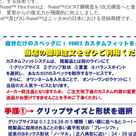
化」する技術です。
-Namd™ Flex Forceは、Namd™のCNT層構造を3次元構造
り、変形からの復元力が飛躍的に向上しました。
amd™及び2G-Namd™はニッタ㈱の日本における登録商標です。