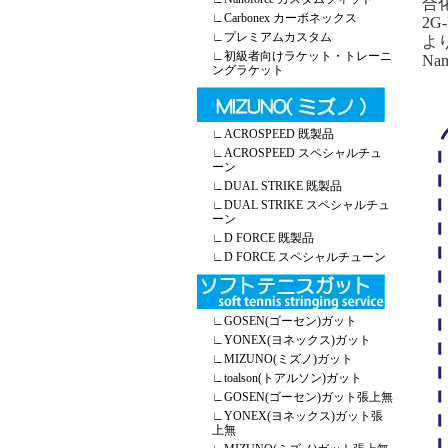
合
∟
Carbonex カーボネックス
2G
∟
プレミアムカスタム
よ
∟
初級者向けラケット・トレーニ
N
ングラケット
∟
ACROSPEED 既製品
∟
ACROSPEED スペシャルチュ
ーン
∟
DUAL STRIKE 既製品
∟
DUAL STRIKE スペシャルチュ
ーン
∟
D FORCE 既製品
∟
D FORCE スペシャルチューン
∟
GOSEN(ゴーセン)ガット
∟
YONEX(ヨネックス)ガット
∟
MIZUNO(ミズノ)ガット
∟
toalson(トアルソン)ガット
∟
GOSEN(ゴーセン)ガット張上無
∟
YONEX(ヨネックス)ガット張
上無