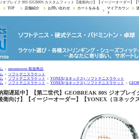
S ジオブレイク 80S 02GB80S カスタムフィット【後衛向け】【イージーオーダー】
TOP
店舗紹介
お問い合わせ
カートをみる
マイアカウン
ト
ム
tatsumisports 取扱商品
＞
ム
ソフトテニスラケット
＞
ム
ソフトテニスラケット
YONEX(ヨネックス) -ソフトテニスラケット
＞
＞
ム
ソフトテニスラケット
YONEX(ヨネックス) -ソフトテニスラケット
GE
＞
＞
＞
納期遅延中】【第二世代】GEOBREAK 80S ジオブレイク 
後衛向け】【イージーオーダー】【YONEX（ヨネック