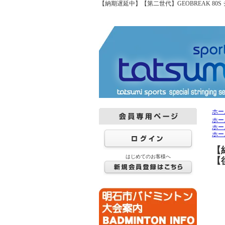
【納期遅延中】【第二世代】GEOBREAK 80
ホー
ホー
ホー
ホー
【
はじめてのお客様へ
【