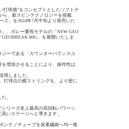
い打球感”をコンセプトとしたソフトテ
ズから、新スピンテクノロジーを搭載
リーズ」を2024年7月中旬より発売いた
0S」、ボレー重視モデルの「NEW GEO
GEOBREAK 80G」を展開いたしま
ロジーである「カウンターバランスユ
量を増加させることにより、操作性は
を採用しました。
用し、打球点の横ストリングを、より密に
した。
でシリーズ史上最高の高回転パワーシ
に高いステージへと導きます。
カーボンナノチューブを炭素繊維へ均一複