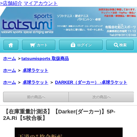
>店舗紹介
マイアカウント
カート
ログイン
検索
ホーム
＞
tatsumisports 取扱商品
ホーム
＞
卓球ラケット
ホーム
＞
卓球ラケット
＞
DARKER（ダーカー） -卓球ラケット
前の商品へ
次の商品へ
【在庫重量計測済】【Darker(ダーカー)】5P-
2A.Ri【5枚合板】