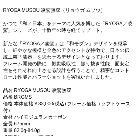
RYOGA MUSOU 凌駕無双（リョウガ ムソウ）
かつて「和／日本」をテーマに人気を博した「RYOGA／凌
駕」シリーズが、十数年の時を経てリブート。
新たな「RYOGA／凌駕」は「和モダン」デザインを継承
し、細やかな模様と金色のアクセントが特徴で、日本の伝
統工芸「漆器」を思わせるデザインとなっております。
フレーム開発の際に、振動吸収性、振り抜き性能、面安定
性をそれぞれ向上させる設計を行うことで、精密なコント
ロール性能とパワーショットを実現いたしました。
品名 RYOGA MUSOU 凌駕無双
品番 BRGMS
価格 本体価格￥33,000(税込) フレーム価格（ソフトケース
付）
素材 ハイモジュラスカーボン
全長 675mm
重量 82.0g-84.0g