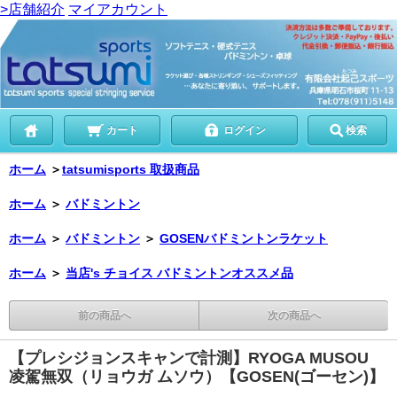
>店舗紹介
マイアカウント
カート
ログイン
検索
ホーム
＞
tatsumisports 取扱商品
ホーム
＞
バドミントン
ホーム
＞
バドミントン
＞
GOSENバドミントンラケット
ホーム
＞
当店's チョイス バドミントンオススメ品
前の商品へ
次の商品へ
【プレシジョンスキャンで計測】RYOGA MUSOU
凌駕無双（リョウガ ムソウ）【GOSEN(ゴーセン)】