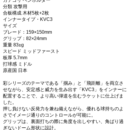
カテゴリ ペンホルダー
分類 攻撃用
合板構成 木材5枚+2枚
インナータイプ・KVC3
サイズ
ブレード：159×150mm
グリップ：82×24mm
重量 83±g
スピード ミッドファースト
板厚 5.7mm
打球感 ミドル
原産国 日本
彩シリーズのテーマである「掴み」と「飛距離」を両立さ
せながら、安定感と威力を生み出す「KVC3」をインナーに
配置することで、より高い弾道を生むラケットに仕上げま
した。
押し負けない反発力を兼ね備えながら、優れる球持ちのよ
さでイメージ通りのコントロールが可能に。
グリップは、裏面打ちの際に角度を出しやすい、角ばり過
ぎないドーム形状に設計。