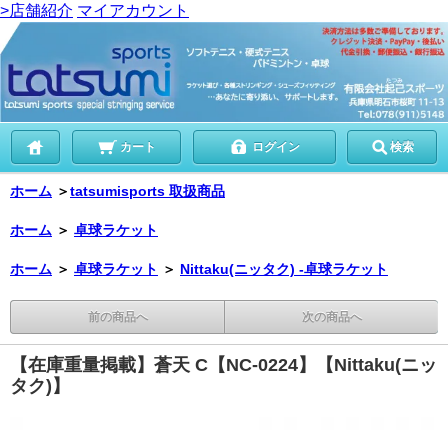
>店舗紹介
マイアカウント
カート
ログイン
検索
ホーム
＞
tatsumisports 取扱商品
ホーム
＞
卓球ラケット
ホーム
＞
卓球ラケット
＞
Nittaku(ニッタク) -卓球ラケット
前の商品へ
次の商品へ
【在庫重量掲載】蒼天 C【NC-0224】【Nittaku(ニッ
タク)】