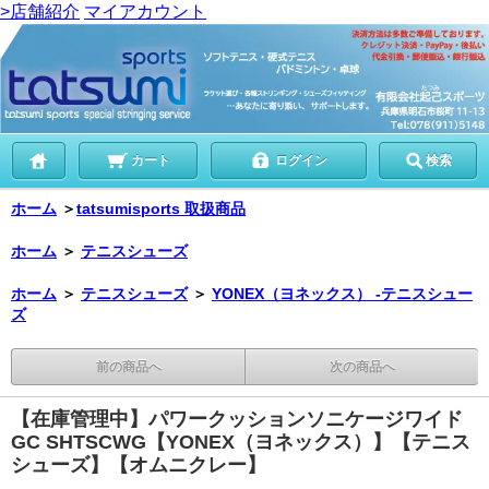
>店舗紹介
マイアカウント
カート
ログイン
検索
ホーム
＞
tatsumisports 取扱商品
ホーム
＞
テニスシューズ
ホーム
＞
テニスシューズ
＞
YONEX（ヨネックス） -テニスシュー
ズ
前の商品へ
次の商品へ
【在庫管理中】パワークッションソニケージワイド
GC SHTSCWG【YONEX（ヨネックス）】【テニス
シューズ】【オムニクレー】