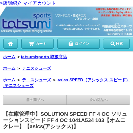
>店舗紹介
マイアカウント
カート
ログイン
検索
ホーム
＞
tatsumisports 取扱商品
ホーム
＞
テニスシューズ
ホーム
＞
テニスシューズ
＞
asics SPEED（アシックス スピード）
-テニスシューズ
前の商品へ
次の商品へ
【在庫管理中】SOLUTION SPEED FF 4 OC ソリュ
ーションスピード FF 4 OC 1041A534 103【オムニ
クレー】【asics(アシックス)】