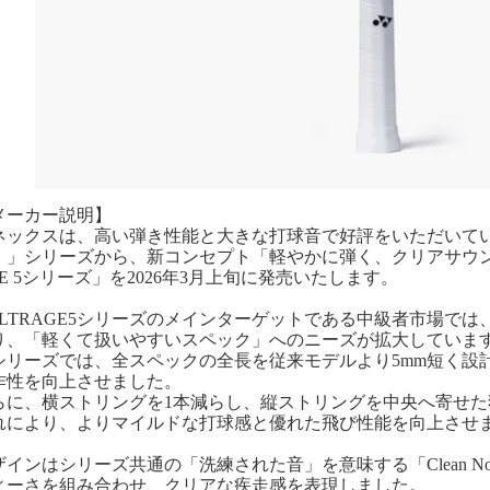
メーカー説明】
ネックスは、高い弾き性能と大きな打球音で好評をいただいている
）」シリーズから、新コンセプト「軽やかに弾く、クリアサウン
GE 5シリーズ」を2026年3月上旬に発売いたします。
OLTRAGE5シリーズのメインターゲットである中級者市場で
り、「軽くて扱いやすいスペック」へのニーズが拡大していま
シリーズでは、全スペックの全長を従来モデルより5mm短く設
作性を向上させました。
らに、横ストリングを1本減らし、縦ストリングを中央へ寄せ
れにより、よりマイルドな打球感と優れた飛び性能を向上させ
ザインはシリーズ共通の「洗練された音」を意味する「Clean N
ィーさを組み合わせ、クリアな疾走感を表現しました。