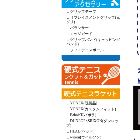
∟
グリップテープ
∟
リプレイスメントグリップ(元
グリ)
∟
バランサー
∟
エッジガード
∟
グリップバンド(キャッピング
バンド)
∟
ソフトテニスボール
∟
YONEX(既製品)
∟
YONEX(カスタムフィット)
∟
BabolaT(バボラ)
∟
DUNLOP×SRIXON(ダンロッ
プ)
∟
HEAD(ヘッド)
∟
wilson(ウイルソン)