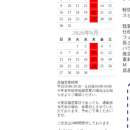
9
10
11
12
13
14
15
軽
16
17
18
19
20
21
22
ス
23
24
25
26
27
28
29
30
31
既
仕
2026年9月
フ
日
月
火
水
木
金
土
長さ
1
2
3
4
5
バラ
6
7
8
9
10
11
12
推奨
素材
13
14
15
16
17
18
19
M
20
21
22
23
24
25
26
原
27
28
29
30
店舗営業時間
平日10:00-19:30・土日祝10:00-19:00
※年末年始等短縮営業の場合はお知
らせよりご確認ください。
※実店舗営業日であっても、通販担
当不在の場合、休業日とさせていた
だております。予めご了承ください
ませ。
ご注文は24時間受付しております。