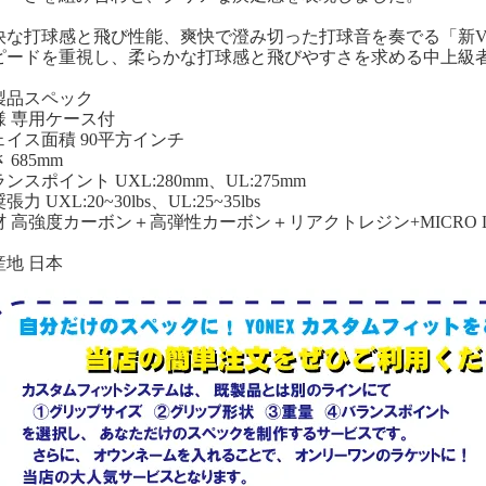
快な打球感と飛び性能、爽快で澄み切った打球音を奏でる「新VOL
ピードを重視し、柔らかな打球感と飛びやすさを求める中上級
製品スペック
様 専用ケース付
ェイス面積 90平方インチ
 685mm
ンスポイント UXL:280mm、UL:275mm
張力 UXL:20~30lbs、UL:25~35lbs
 高強度カーボン＋高弾性カーボン＋リアクトレジン+MICRO LAM
産地 日本