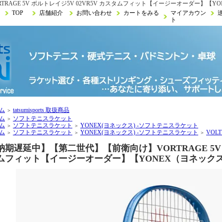
AGE 5V ボルトレイジ5V 02VR5V カスタムフィット【イージーオーダー】【Y
TOP
店舗紹介
お問い合わせ
カートをみる
マイアカウン
ト
ム
tatsumisports 取扱商品
＞
ム
ソフトテニスラケット
＞
ム
ソフトテニスラケット
YONEX(ヨネックス) -ソフトテニスラケット
＞
＞
ム
ソフトテニスラケット
YONEX(ヨネックス) -ソフトテニスラケット
VOL
＞
＞
＞
納期遅延中】【第二世代】【前衛向け】VORTRAGE 5V ボ
ムフィット【イージーオーダー】【YONEX（ヨネック