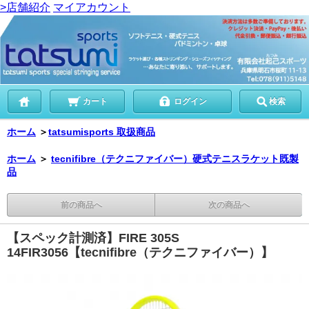
>店舗紹介
マイアカウント
カート
ログイン
検索
ホーム
＞
tatsumisports 取扱商品
ホーム
＞
tecnifibre（テクニファイバー）硬式テニスラケット既製
品
前の商品へ
次の商品へ
【スペック計測済】FIRE 305S
14FIR3056【tecnifibre（テクニファイバー）】