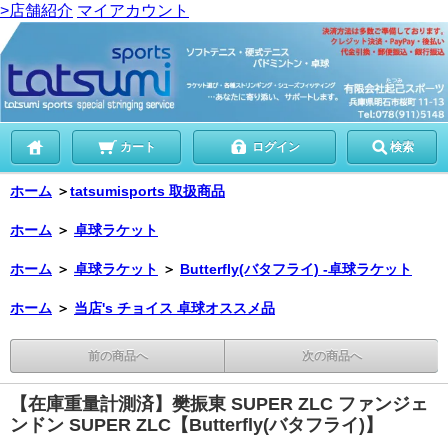
>店舗紹介
マイアカウント
カート
ログイン
検索
ホーム
＞
tatsumisports 取扱商品
ホーム
＞
卓球ラケット
ホーム
＞
卓球ラケット
＞
Butterfly(バタフライ) -卓球ラケット
ホーム
＞
当店's チョイス 卓球オススメ品
前の商品へ
次の商品へ
【在庫重量計測済】樊振東 SUPER ZLC ファンジェ
ンドン SUPER ZLC【Butterfly(バタフライ)】