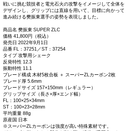
戦いに挑む競技者と電光石火の攻撃をイメージして全体を
デザインし、グリップには直線を用いて、目標に向かって
進み続ける樊振東選手の姿勢を表現しました。
商品名 樊振東 SUPER ZLC
価格 41,800円（税込）
発売日 2022年9月1日
品番 FL：37251／ST：37254
タイプ 攻撃用シェーク
反発特性 12.3
振動特性 11.1
ブレード構成 木材5枚合板 ＋ スーパーZLカーボン2枚
ブレード厚 5.6mm
ブレードサイズ 157×150mm（レギュラー）
グリップサイズ（長さ×厚×エンド幅）
FL：100×25×34mm
ST：100×23×28mm
平均重量 88g
原産国 日本
※スーパーZLカーボンは強度が高い特殊素材です。