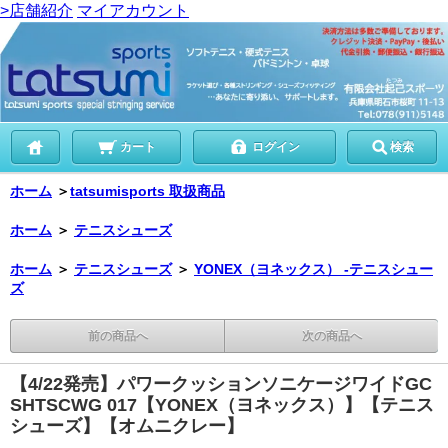
>店舗紹介
マイアカウント
カート
ログイン
検索
ホーム
＞
tatsumisports 取扱商品
ホーム
＞
テニスシューズ
ホーム
＞
テニスシューズ
＞
YONEX（ヨネックス） -テニスシュー
ズ
前の商品へ
次の商品へ
【4/22発売】パワークッションソニケージワイドGC
SHTSCWG 017【YONEX（ヨネックス）】【テニス
シューズ】【オムニクレー】