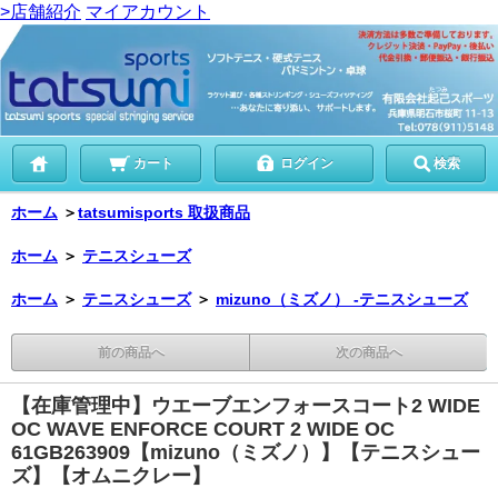
>店舗紹介
マイアカウント
カート
ログイン
検索
ホーム
＞
tatsumisports 取扱商品
ホーム
＞
テニスシューズ
ホーム
＞
テニスシューズ
＞
mizuno（ミズノ） -テニスシューズ
前の商品へ
次の商品へ
【在庫管理中】ウエーブエンフォースコート2 WIDE
OC WAVE ENFORCE COURT 2 WIDE OC
61GB263909【mizuno（ミズノ）】【テニスシュー
ズ】【オムニクレー】