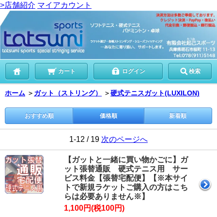
>店舗紹介
マイアカウント
カート
ログイン
検索
ホーム
＞
ガット（ストリング）
＞
硬式テニスガット(LUXILON)
おすすめ順
価格順
新着順
1-12 / 19
次のページへ
【ガットと一緒に買い物かごに】ガ
ット張替通販 硬式テニス用 サー
ビス料金【張替宅配便】【※本サイ
トで新規ラケットご購入の方はこち
らは必要ありません※】
1,100円(税100円)