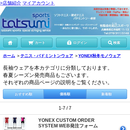
>店舗紹介
マイアカウント
カート
ログイン
検索
ホーム
＞
テニス・バドミントンウェア
＞
YONEX秋冬モノウェア
長袖ウェアを本カテゴリに分類しております。
春夏シーズン発売商品もございます。
それぞれの商品ページの説明をご覧ください。
おすすめ順
価格順
新着順
1-7 / 7
YONEX CUSTOM ORDER
SYSTEM WEB発注フォーム