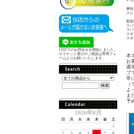
V>0
爽快
スピ
製造
ラバ
ラバ
スポン
スポ
LINEでのお問合せを開始しました。
※ラケット選びのご相談は専用フォ
本
ームよりお願いいたします。
お
通
プ
常
（
よ
ま
予
2026年8月
日
月
火
水
木
金
土
1
2
3
4
5
6
7
8