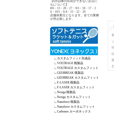
【8月以降の出荷ができないお日に
ちについて】
8/6・13・20・27・9/3・10・17・2
4・10/1・6-8・15・22・29
店舗休業日となります。全ての業務
が停止致します。
∟
カスタムフィット完成品
∟
VOLTRAGE 既製品
∟
VOLTRAGE カスタムフィット
∟
GEOBREAK 既製品
∟
GEOBREAK カスタムフィット
∟
F-LASER 既製品
∟
F-LASER カスタムフィット
∟
Nexiga 既製品
∟
Nexiga カスタムフィット
∟
Nanoforce 既製品
∟
Nanoforce カスタムフィット
∟
Carbonex カーボネックス