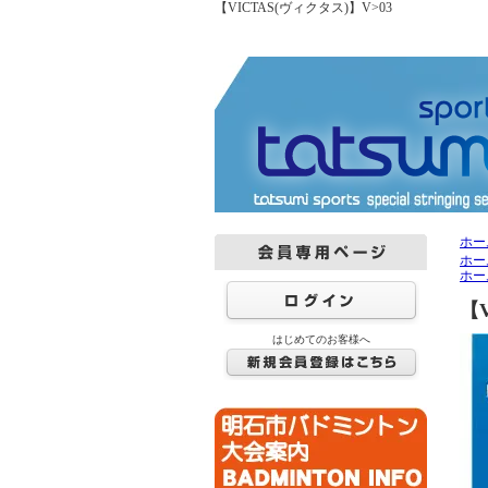
【VICTAS(ヴィクタス)】V>03
ホー
ホー
ホー
【V
はじめてのお客様へ