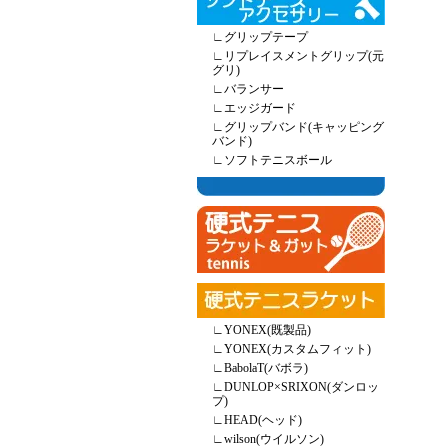
∟
グリップテープ
∟
リプレイスメントグリップ(元
グリ)
∟
バランサー
∟
エッジガード
∟
グリップバンド(キャッピング
バンド)
∟
ソフトテニスボール
∟
YONEX(既製品)
∟
YONEX(カスタムフィット)
∟
BabolaT(バボラ)
∟
DUNLOP×SRIXON(ダンロッ
プ)
∟
HEAD(ヘッド)
∟
wilson(ウイルソン)